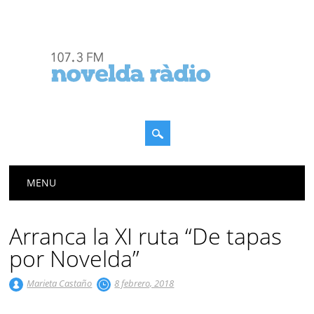
Menú principal
Saltar
MENU
al
contenido
Arranca la XI ruta “De tapas
por Novelda”
Marieta Castaño
8 febrero, 2018