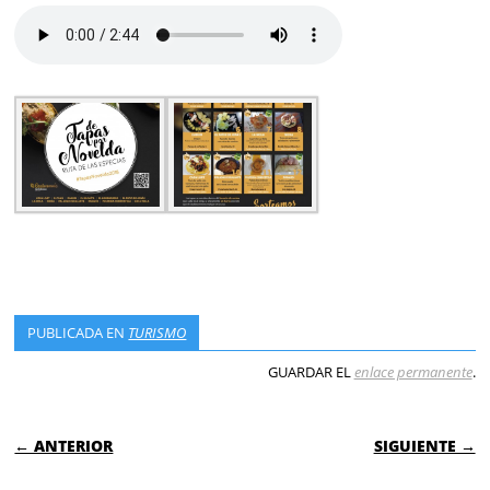
PUBLICADA EN
TURISMO
GUARDAR EL
enlace permanente
.
NAVEGACIÓN DE ENTRADAS
← ANTERIOR
SIGUIENTE →