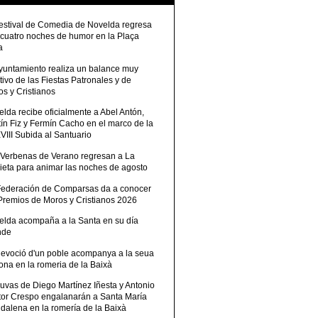
Festival de Comedia de Novelda regresa
 cuatro noches de humor en la Plaça
a
Ayuntamiento realiza un balance muy
tivo de las Fiestas Patronales y de
s y Cristianos
lda recibe oficialmente a Abel Antón,
ín Fiz y Fermín Cacho en el marco de la
III Subida al Santuario
 Verbenas de Verano regresan a La
ieta para animar las noches de agosto
Federación de Comparsas da a conocer
 Premios de Moros y Cristianos 2026
elda acompaña a la Santa en su día
nde
devoció d'un poble acompanya a la seua
ona en la romeria de la Baixà
uvas de Diego Martínez Iñesta y Antonio
tor Crespo engalanarán a Santa María
dalena en la romería de la Baixà