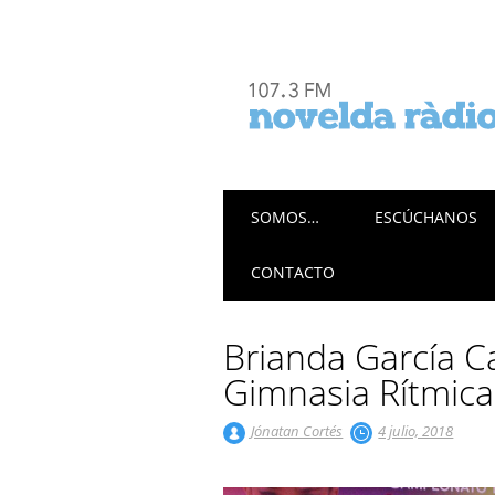
Menú principal
Saltar
SOMOS…
ESCÚCHANOS
al
contenido
CONTACTO
Brianda García 
Gimnasia Rítmic
Jónatan Cortés
4 julio, 2018