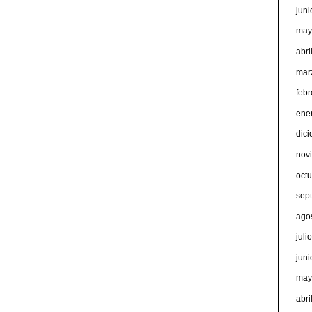
jun
may
abri
mar
feb
ene
dic
nov
oct
sep
ago
juli
jun
may
abri