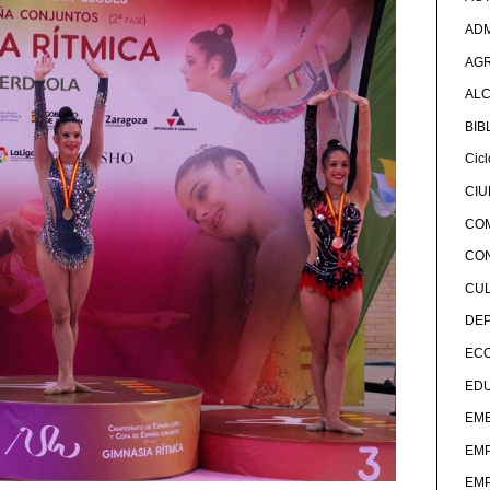
ADM
AG
ALC
BIB
Cicl
CI
CO
CO
CU
DE
EC
ED
EME
EM
EM