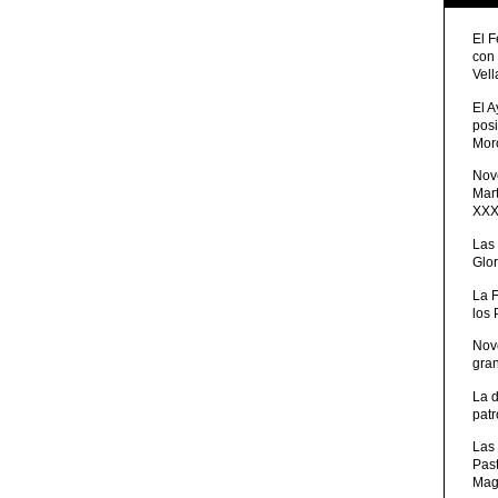
El 
con
Vell
El 
posi
Moro
Nove
Mart
XXXV
Las
Glor
La 
los
Nov
gra
La 
patr
Las 
Pas
Mag