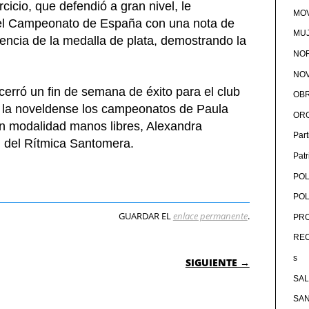
rcicio, que defendió a gran nivel, le
MOV
l Campeonato de España con una nota de
MU
rencia de la medalla de plata, demostrando la
NOR
NOV
erró un fin de semana de éxito para el club
OB
e la noveldense los campeonatos de Paula
OR
n modalidad manos libres, Alexandra
Par
 del Rítmica Santomera.
Pat
POL
POL
GUARDAR EL
enlace permanente
.
PRO
RE
 ENTRADAS
s
SIGUIENTE →
SA
SA