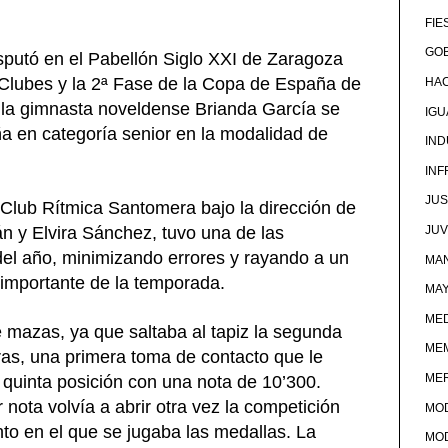
FIE
GOB
sputó en el Pabellón Siglo XXI de Zaragoza
lubes y la 2ª Fase de la Copa de España de
HA
 la gimnasta noveldense Brianda García se
IG
en categoría senior en la modalidad de
IND
IN
JUS
 Club Rítmica Santomera bajo la dirección de
n y Elvira Sánchez, tuvo una de las
JU
el año, minimizando errores y rayando a un
MAN
importante de la temporada.
MA
MED
 mazas, ya que saltaba al tapiz la segunda
ME
as, una primera toma de contacto que le
ME
n quinta posición con una nota de 10’300.
nota volvía a abrir otra vez la competición
MO
to en el que se jugaba las medallas. La
MO