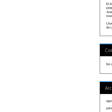
El A
emb
Jua
nov
Lli
de L
Com
No 
Arc
ago
juli