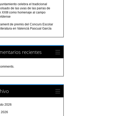
yuntamiento celebra el tradicional
olsado de las uvas de las parras de
n XXIII como homenaje al campo
eldense
urament de premis del Concurs Escolar
iteratura en Valencià Pascual García
entarios recientes
comments.
hivo
sto 2026
o 2026