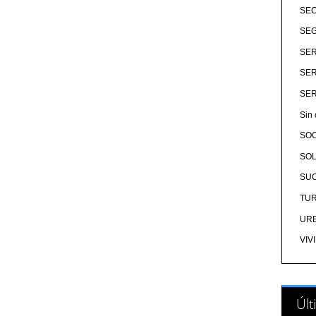
SE
SEG
SER
SER
SER
Sin 
SO
SOL
SU
TU
UR
VIV
Últ