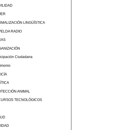
ILIDAD
JER
MALIZACIÓN LINGÜÍSTICA
ELDA RADIO
RAS
GANIZACIÓN
ticipación Ciudadana
rimonio
ICÍA
ÍTICA
TECCIÓN ANIMAL
CURSOS TECNOLÓGICOS
LUD
NIDAD