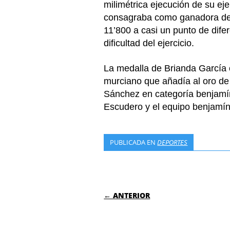
milimétrica ejecución de su eje
consagraba como ganadora de
11’800 a casi un punto de dife
dificultad del ejercicio.
La medalla de Brianda García c
murciano que añadía al oro d
Sánchez en categoría benjamí
Escudero y el equipo benjamín
PUBLICADA EN
DEPORTES
NAVEGACIÓN DE
← ANTERIOR