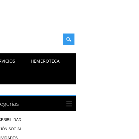
RVICIOS
HEMEROTECA
egorías
ESIBILIDAD
IÓN SOCIAL
IVIDADES