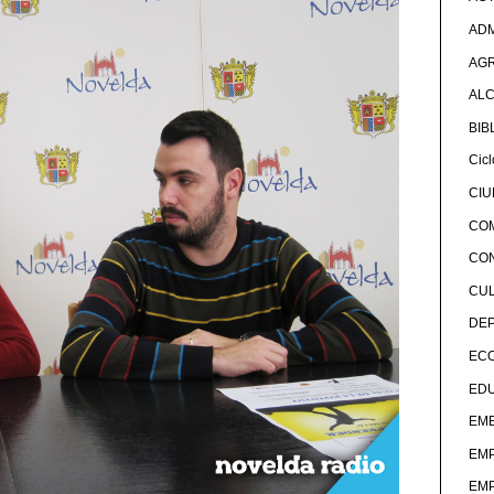
ADM
AG
ALC
BIB
Cicl
CI
CO
CO
CU
DE
EC
ED
EME
EM
EM