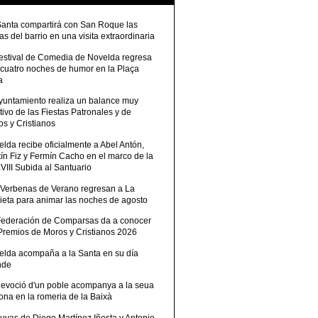
Santa compartirá con San Roque las
tas del barrio en una visita extraordinaria
Festival de Comedia de Novelda regresa
 cuatro noches de humor en la Plaça
a
Ayuntamiento realiza un balance muy
tivo de las Fiestas Patronales y de
s y Cristianos
lda recibe oficialmente a Abel Antón,
ín Fiz y Fermín Cacho en el marco de la
III Subida al Santuario
 Verbenas de Verano regresan a La
ieta para animar las noches de agosto
Federación de Comparsas da a conocer
 Premios de Moros y Cristianos 2026
elda acompaña a la Santa en su día
nde
devoció d'un poble acompanya a la seua
ona en la romeria de la Baixà
uvas de Diego Martínez Iñesta y Antonio