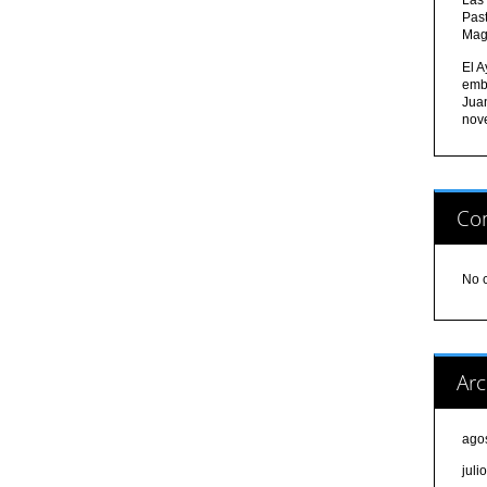
Pas
Mag
El A
emb
Jua
nov
Com
No 
Arc
ago
juli