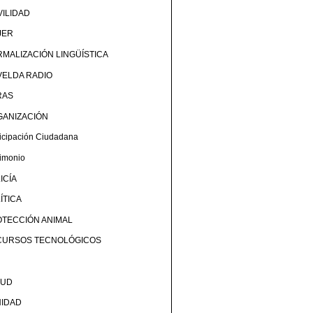
ILIDAD
JER
MALIZACIÓN LINGÜÍSTICA
ELDA RADIO
RAS
GANIZACIÓN
ticipación Ciudadana
rimonio
ICÍA
ÍTICA
TECCIÓN ANIMAL
CURSOS TECNOLÓGICOS
LUD
NIDAD