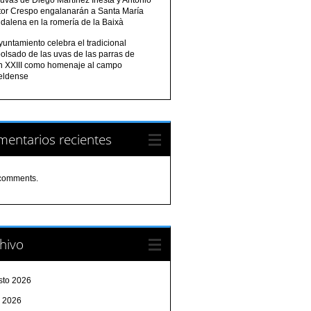
tor Crespo engalanarán a Santa María
dalena en la romería de la Baixà
yuntamiento celebra el tradicional
olsado de las uvas de las parras de
n XXIII como homenaje al campo
eldense
entarios recientes
comments.
hivo
sto 2026
o 2026