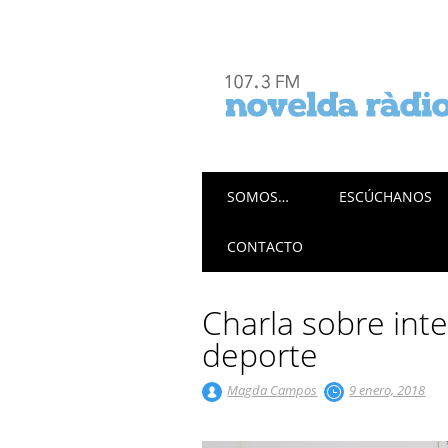
Menú principal
Saltar
SOMOS…
ESCÚCHANOS
al
contenido
CONTACTO
Charla sobre inte
deporte
Magda Campos
9 enero, 2018