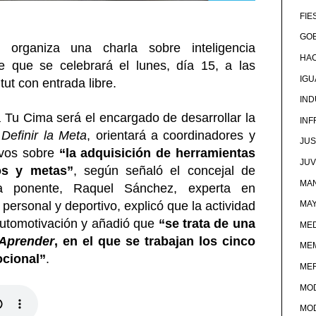
FIE
GOB
 organiza una charla sobre inteligencia
HA
e que se celebrará el lunes, día 15, a las
IG
ut con entrada libre.
IND
 Tu Cima será el encargado de desarrollar la
IN
o
Definir la Meta
, orientará a coordinadores y
JUS
ivos sobre
“la adquisición de herramientas
JU
os y metas”
, según señaló el concejal de
MAN
 La ponente, Raquel Sánchez, experta en
h
personal y deportivo, explicó que la actividad
MA
automotivación y añadió que
“se trata de una
MED
Aprender
, en el que se trabajan los cinco
ME
ocional”
.
ME
MO
MO