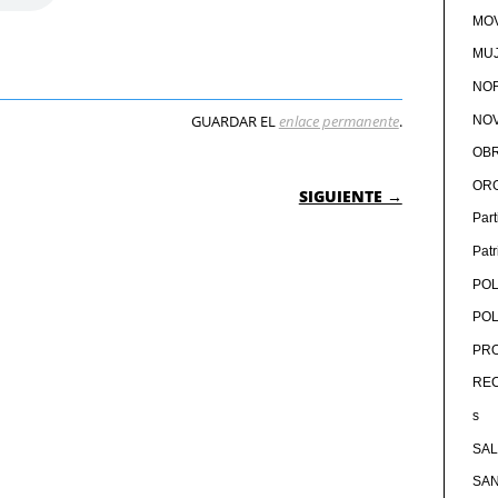
MOV
MU
NOR
GUARDAR EL
enlace permanente
.
NOV
OB
 ENTRADAS
OR
SIGUIENTE →
Par
Pat
POL
POL
PRO
RE
s
SA
SA