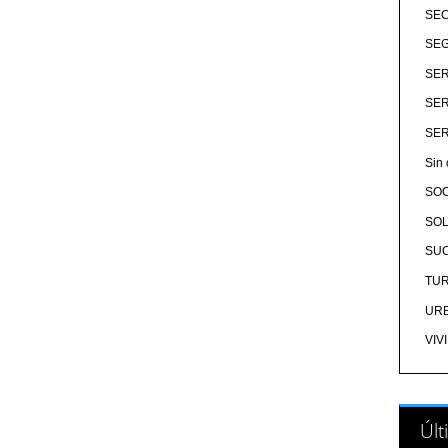
SE
SEG
SER
SER
SER
Sin 
SO
SOL
SU
TU
UR
VIV
Últ