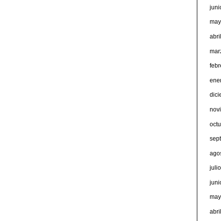
jun
may
abri
mar
feb
ene
dic
nov
oct
sep
ago
juli
jun
may
abri