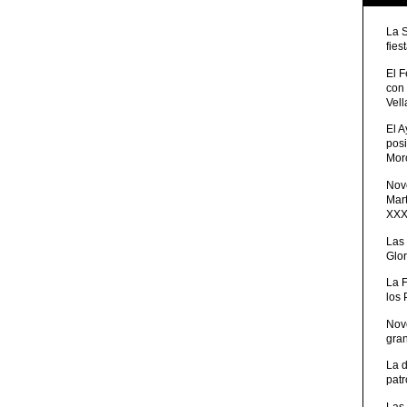
La 
fies
El 
con
Vell
El 
posi
Moro
Nove
Mart
XXXV
Las
Glor
La 
los
Nov
gra
La 
patr
Las 