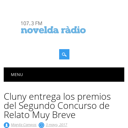
Menú principal
Saltar
MENU
al
contenido
Cluny entrega los premios
del Segundo Concurso de
Relato Muy Breve
Magda Campos
3 mayo, 2017