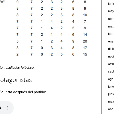
jun
may
abri
mar
feb
ene
dic
nov
oct
te: resultados-futbol.com
sep
rotagonistas
ago
juli
Bautista después del partido:
jun
may
abri