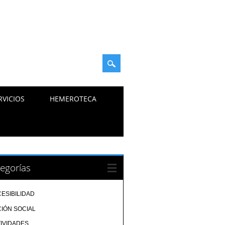
RVICIOS
HEMEROTECA
egorías
ESIBILIDAD
IÓN SOCIAL
IVIDADES