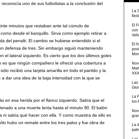
reconocía uno de sus futbolistas a la conclusión del
La 
fies
El 
einte minutos que restaban ante tal cúmulo de
con
 como desde el banquillo. Sirva como ejemplo retirar a
Vell
da del penalti. El cambio se hubiese entendido si el
El 
on defensa de tres. Sin embargo siguió manteniendo
posi
Moro
 el lateral izquierdo. Es cierto que los dos últimos goles
o es que ningún compañero le ofreció una cobertura a
Nove
Mart
lo recibió una tarjeta amarilla en todo el partido y la
XXXV
e a dar una idea de la baja intensidad con la que se
Las
Glor
La 
 en esa herida por el flanco izquierdo. Sabía que el
los
nado a una muerte lenta hasta el minuto 90. El balón
Nov
a ni sabía qué hacer con ella. Y como muestra de ello es
gra
ólo hubo un remate entre los tres palos y fue obra de
La 
patr
Las 