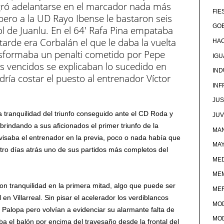
gró adelantarse en el marcador nada más
FIE
ero a la UD Rayo Ibense le bastaron seis
GOB
ol de Juanlu. En el 64′ Rafa Pina empataba
tarde era Corbalán el que le daba la vuelta
HA
ansformaba un penalti cometido por Pepe
IG
los vencidos se explicaban lo sucedido en
IND
ría costar el puesto al entrenador Víctor
IN
JUS
a tranquilidad del triunfo conseguido ante el CD Roda y
JU
brindando a sus aficionados el primer triunfo de la
MAN
isaba el entrenador en la previa, poco o nada había que
MA
atro días atrás uno de sus partidos más completos del
MED
ME
con tranquilidad en la primera mitad, algo que puede ser
ME
en Villarreal. Sin pisar el acelerador los verdiblancos
MO
 Palopa pero volvían a evidenciar su alarmante falta de
MO
a el balón por encima del travesaño desde la frontal del