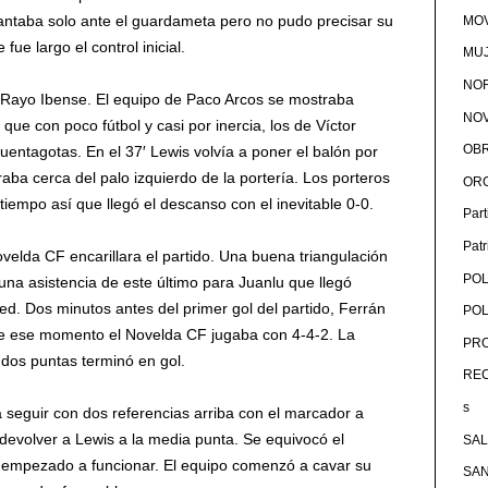
antaba solo ante el guardameta pero no pudo precisar su
MOV
fue largo el control inicial.
MU
NOR
Rayo Ibense. El equipo de Paco Arcos se mostraba
NOV
 que con poco fútbol y casi por inercia, los de Víctor
OB
entagotas. En el 37′ Lewis volvía a poner el balón por
aba cerca del palo izquierdo de la portería. Los porteros
OR
 tiempo así que llegó el descanso con el inevitable 0-0.
Par
Pat
velda CF encarillara el partido. Una buena triangulación
POL
una asistencia de este último para Juanlu que llegó
red. Dos minutos antes del primer gol del partido, Ferrán
POL
sde ese momento el Novelda CF jugaba con 4-4-2. La
PRO
 dos puntas terminó en gol.
RE
s
 seguir con dos referencias arriba con el marcador a
devolver a Lewis a la media punta. Se equivocó el
SA
a empezado a funcionar. El equipo comenzó a cavar su
SA