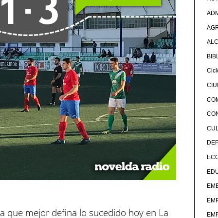
ADM
AG
ALC
BIB
Cicl
CI
CO
CO
CU
DE
EC
ED
EME
EM
ra que mejor defina lo sucedido hoy en La
EM