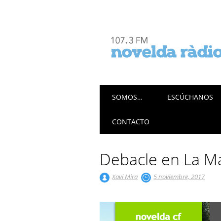
Menú principal
Saltar
SOMOS…
ESCÚCHANOS
al
contenido
CONTACTO
Debacle en La M
Xavi Mira
5 noviembre, 2017