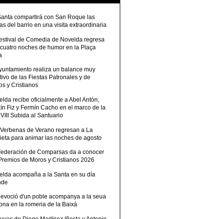
Santa compartirá con San Roque las
tas del barrio en una visita extraordinaria
Festival de Comedia de Novelda regresa
 cuatro noches de humor en la Plaça
a
Ayuntamiento realiza un balance muy
tivo de las Fiestas Patronales y de
s y Cristianos
lda recibe oficialmente a Abel Antón,
ín Fiz y Fermín Cacho en el marco de la
III Subida al Santuario
 Verbenas de Verano regresan a La
ieta para animar las noches de agosto
Federación de Comparsas da a conocer
 Premios de Moros y Cristianos 2026
elda acompaña a la Santa en su día
nde
devoció d'un poble acompanya a la seua
ona en la romeria de la Baixà
uvas de Diego Martínez Iñesta y Antonio