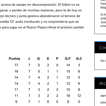
Pas
un aroma de equipo en descomposición. El fútbol no es
Mag
ganar o perder de muchas maneras, pero la de hoy es
El A
erpo técnico y junta gestora abandonaron el terreno de
emb
 Novelda CF anda moribundo y no sorprendería que se
Jua
nov
 para jugar en el Nuevo Pepico Amat el próximo partido
Com
No 
Arc
ago
juli