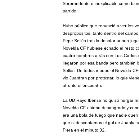
Sorprendente e inexplicable como bien 
partido.
Hubo público que renunció a ver los v
despropósitos, tanto dentro del campo
Pepe Sellés tras la desafortunada juga
Novelda CF hubiese echado el resto c
cuatro hombres atrás con Luis Carlos en
llegaron por esa banda pero también l
Sellés. De todos modos el Novelda CF só
vio Juanfran por protestar, lo que vien
afrontó el encuentro.
La UD Rayo Ibense no quiso hurgar más
Novelda CF estaba desangrado y conde
era una bola de fuego que nadie querí
que si descontamos el gol de Juanlu, s
Piera en el minuto 92.