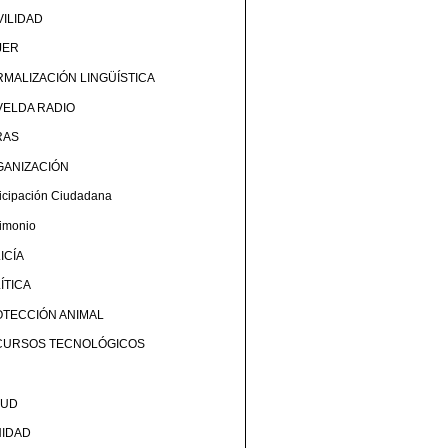
ILIDAD
JER
MALIZACIÓN LINGÜÍSTICA
ELDA RADIO
RAS
GANIZACIÓN
ticipación Ciudadana
rimonio
ICÍA
ÍTICA
TECCIÓN ANIMAL
CURSOS TECNOLÓGICOS
LUD
NIDAD