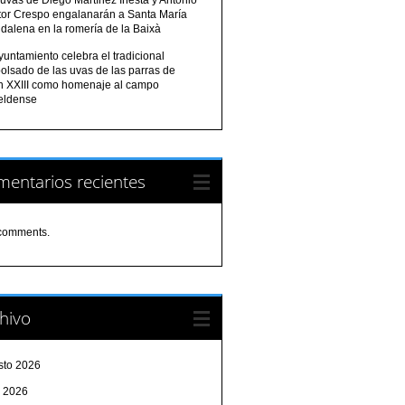
tor Crespo engalanarán a Santa María
dalena en la romería de la Baixà
yuntamiento celebra el tradicional
olsado de las uvas de las parras de
n XXIII como homenaje al campo
eldense
entarios recientes
comments.
hivo
sto 2026
o 2026