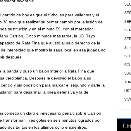
marcador favorable.
SE
SEG
partido de hoy es que el fútbol es para valientes y el
to 38 tuvo que realizar su primer cambio por la lesión de
SER
nda sustitución y en el minuto 59, con el marcador
SER
 Manu Carrión. Cinco minutos más tarde, la UD Rayo
SER
patazo de Rafa Pina que ajustó al palo derecho de la
Sin 
ta de intensidad que mostró la zaga local en esa jugada no
SO
nir después.
SOL
 la banda y puso un balón interior a Rafa Pina que
SU
nsa verdiblanca. Después le devolvió el balón a su
TU
centro y sin oposición para marcar el segundo y darle la
UR
staron para desarmar la línea defensiva y la de
VIV
és cometió un claro e innecesario penalti sobre Carrión
e transformar. Tres goles en seis minutos logrados por
Últ
do dos tantos en los últimos ocho encuentros.