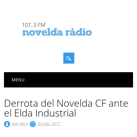
Menú principal
Saltar
MENU
al
contenido
Derrota del Novelda CF ante
el Elda Industrial
Xavi Mira
30 julio, 2017