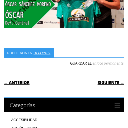
PUBLICADA EN
DEPORTES
GUARDAR EL
enlace permanente
.
NAVEGACIÓN DE ENTRADAS
← ANTERIOR
SIGUIENTE →
Categorías
ACCESIBILIDAD