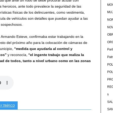
rda que ante un robo se debe procurar actuar con
MOV
os heroicos, ante todo prevalece la seguridad de las
rísticas físicas de los delincuentes, como vestimenta,
MU
cula de vehículos son detalles que puedan ayudar a las
NOR
os sospechosos.
NOV
OB
a, Armando Esteve, confirmaba estar trabajando en la
OR
esto del próximo año para la colocación de cámaras de
municipio,
“medida que ayudaría al control y
Par
tos”
y reconocía,
“el ingente trabajo que realiza la
Pat
dad de todos, tanto a nivel urbano como en las zonas
POL
POL
PRO
RE
s
SA
Y TRÁFICO
SA