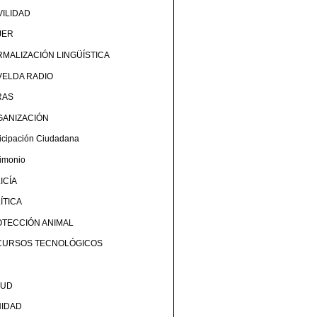
ILIDAD
JER
MALIZACIÓN LINGÜÍSTICA
ELDA RADIO
RAS
GANIZACIÓN
ticipación Ciudadana
rimonio
ICÍA
ÍTICA
TECCIÓN ANIMAL
CURSOS TECNOLÓGICOS
LUD
NIDAD