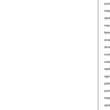
jun
may
abri
mar
feb
ene
dic
nov
oct
sep
ago
juli
jun
may
abri