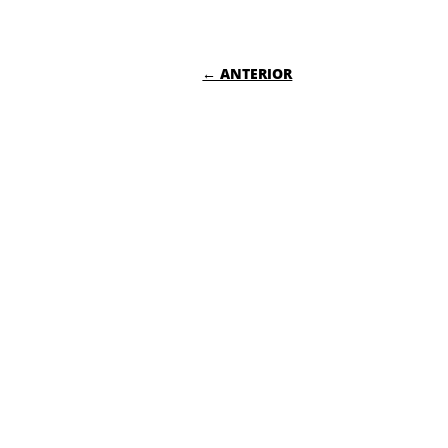
NAVEGACIÓN DE
← ANTERIOR