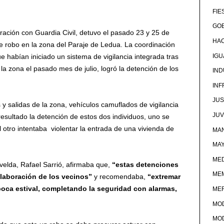
FIE
GOB
ración con Guardia Civil, detuvo el pasado 23 y 25 de
HA
 robo en la zona del Paraje de Ledua. La coordinación
e habían iniciado un sistema de vigilancia integrada tras
IG
la zona el pasado mes de julio, logró la detención de los
IND
IN
JUS
 y salidas de la zona, vehículos camuflados de vigilancia
JU
resultado la detención de estos dos individuos, uno se
otro intentaba violentar la entrada de una vivienda de
MAN
MA
MED
ovelda, Rafael Sarrió, afirmaba que,
“estas detenciones
ME
colaboración de los vecinos”
y recomendaba,
“extremar
poca estival, completando la seguridad con alarmas,
ME
MO
MO