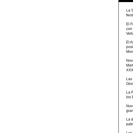
La 
fies
El 
con
Vell
El 
posi
Moro
Nove
Mart
XXXV
Las
Glor
La 
los
Nov
gra
La 
patr
Las 