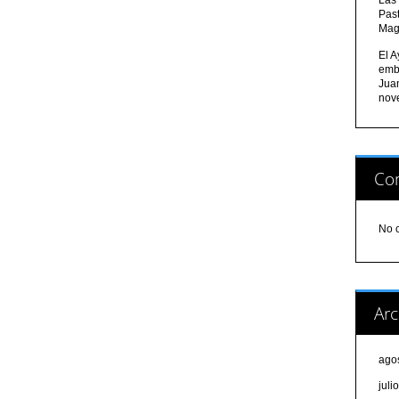
Pas
Mag
El A
emb
Jua
nov
Com
No 
Arc
ago
juli