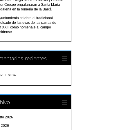
tor Crespo engalanarán a Santa María
dalena en la romería de la Baixà
yuntamiento celebra el tradicional
olsado de las uvas de las parras de
n XXIII como homenaje al campo
eldense
entarios recientes
comments.
hivo
sto 2026
o 2026