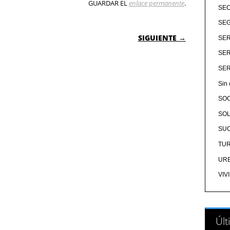
GUARDAR EL
enlace permanente
.
SE
SEG
 ENTRADAS
SIGUIENTE →
SER
SER
SER
Sin 
SO
SOL
SU
TU
UR
VIV
Últ