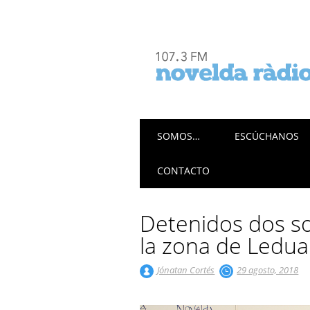
Menú principal
Saltar
SOMOS…
ESCÚCHANOS
al
contenido
CONTACTO
Detenidos dos s
la zona de Ledua
Jónatan Cortés
29 agosto, 2018