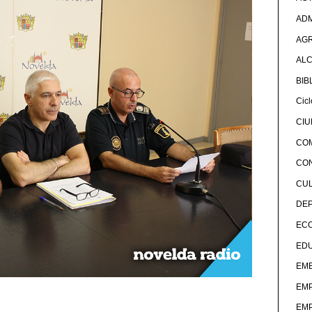
ADM
AG
ALC
BIB
Cicl
CI
CO
CO
CU
DE
EC
ED
EME
EM
EM