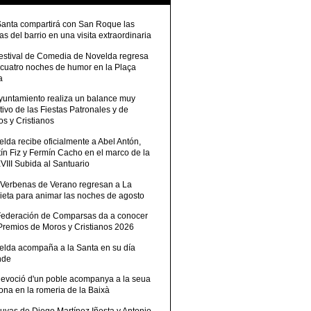
Santa compartirá con San Roque las
tas del barrio en una visita extraordinaria
Festival de Comedia de Novelda regresa
 cuatro noches de humor en la Plaça
a
Ayuntamiento realiza un balance muy
tivo de las Fiestas Patronales y de
s y Cristianos
lda recibe oficialmente a Abel Antón,
ín Fiz y Fermín Cacho en el marco de la
III Subida al Santuario
 Verbenas de Verano regresan a La
ieta para animar las noches de agosto
Federación de Comparsas da a conocer
 Premios de Moros y Cristianos 2026
elda acompaña a la Santa en su día
nde
devoció d'un poble acompanya a la seua
ona en la romeria de la Baixà
uvas de Diego Martínez Iñesta y Antonio