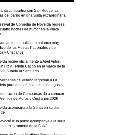
Santa compartirá con San Roque las
tas del barrio en una visita extraordinaria
Festival de Comedia de Novelda regresa
 cuatro noches de humor en la Plaça
a
Ayuntamiento realiza un balance muy
tivo de las Fiestas Patronales y de
s y Cristianos
lda recibe oficialmente a Abel Antón,
ín Fiz y Fermín Cacho en el marco de la
III Subida al Santuario
 Verbenas de Verano regresan a La
ieta para animar las noches de agosto
Federación de Comparsas da a conocer
 Premios de Moros y Cristianos 2026
elda acompaña a la Santa en su día
nde
devoció d'un poble acompanya a la seua
ona en la romeria de la Baixà
uvas de Diego Martínez Iñesta y Antonio