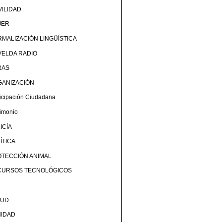
ILIDAD
JER
MALIZACIÓN LINGÜÍSTICA
ELDA RADIO
RAS
GANIZACIÓN
ticipación Ciudadana
rimonio
ICÍA
ÍTICA
TECCIÓN ANIMAL
CURSOS TECNOLÓGICOS
LUD
NIDAD