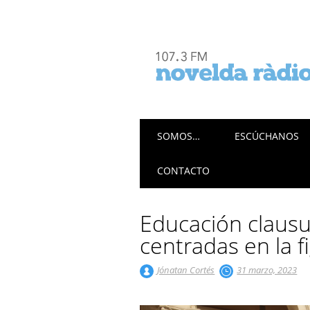
Menú principal
Saltar
SOMOS…
ESCÚCHANOS
al
contenido
CONTACTO
Educación clausu
centradas en la 
Jónatan Cortés
31 marzo, 2023