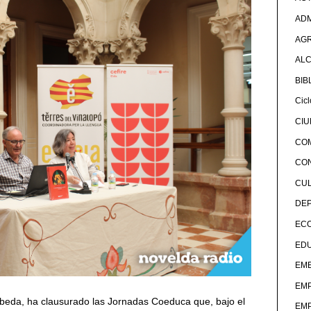
ADM
AG
ALC
BIB
Cicl
CI
CO
CO
CU
DE
EC
ED
EME
EM
Úbeda, ha clausurado las Jornadas Coeduca que, bajo el
EM