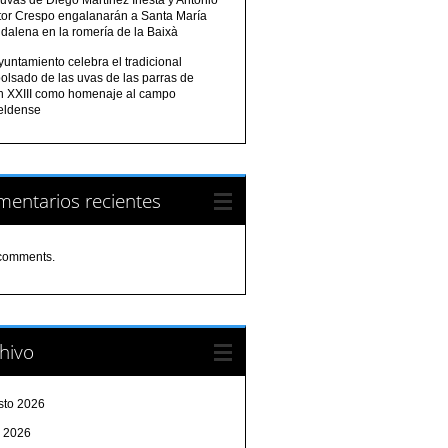
tor Crespo engalanarán a Santa María
dalena en la romería de la Baixà
yuntamiento celebra el tradicional
olsado de las uvas de las parras de
n XXIII como homenaje al campo
eldense
entarios recientes
comments.
hivo
sto 2026
o 2026