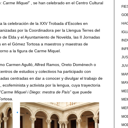
: Carme Miquel”
, se han celebrado en el Centro Cultural
FIE
GOB
 a la celebración de la XXV Trobada d’Escoles en
HA
rganizadas por la Coordinadora per la Llengua Terres del
IG
re de Elda y el Ayuntamiento de Novelda, las II Jornadas
IND
s en el Gómez Tortosa a maestros y maestras de
IN
torno a la figura de Carme Miquel.
JUS
 como Carmen Agulló, Alfred Ramos, Oreto Doménech o
JU
centros de estudios y colectivos ha participado con
MAN
adas centradas en dar a conocer y divulgar el trabajo de
MA
ecofeminista y activista por la lengua, cuya trayectoria
MED
“Carme Miquel i Diego: mestra de País”
que puede
Tortosa.
ME
ME
MO
MO