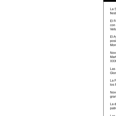
La 
fies
El 
con
Vell
El 
posi
Moro
Nove
Mart
XXXV
Las
Glor
La 
los
Nov
gra
La 
patr
Las 