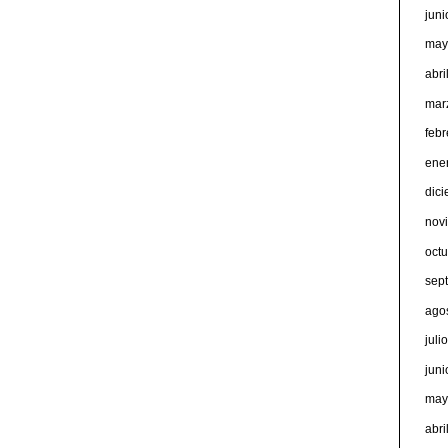
jun
may
abri
mar
feb
ene
dic
nov
oct
sep
ago
juli
jun
may
abri