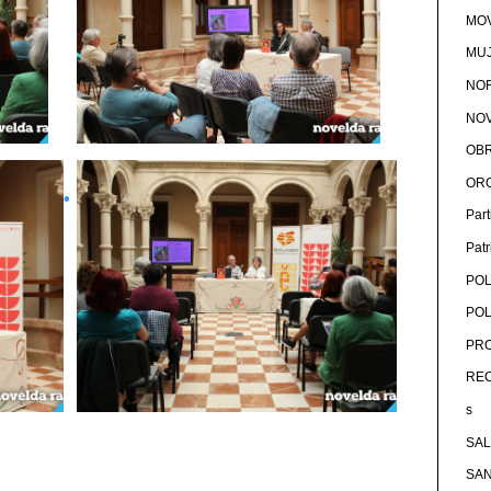
MOV
MU
NOR
NOV
OB
OR
Par
Pat
POL
POL
PRO
RE
s
SA
SA