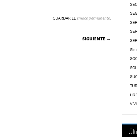
SE
SEG
GUARDAR EL
enlace permanente
.
SER
SER
 ENTRADAS
SIGUIENTE →
SER
Sin 
SO
SOL
SU
TU
UR
VIV
Últ