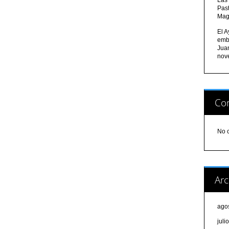
Pas
Mag
El A
emb
Jua
nov
Com
No 
Arc
ago
juli