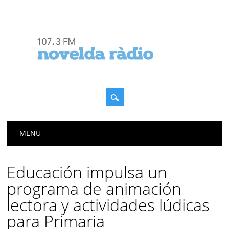
Menú principal
Saltar
MENU
al
contenido
Educación impulsa un
programa de animación
lectora y actividades lúdicas
para Primaria