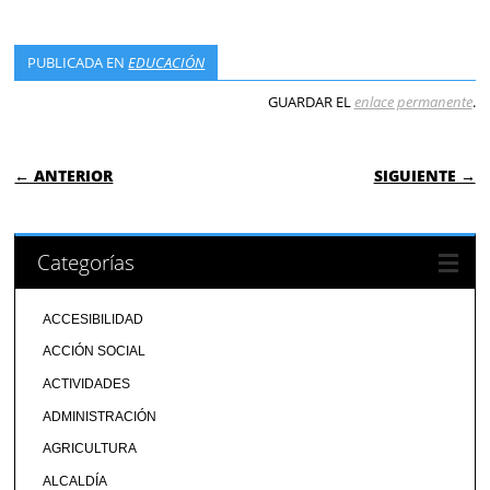
PUBLICADA EN
EDUCACIÓN
GUARDAR EL
enlace permanente
.
NAVEGACIÓN DE ENTRADAS
← ANTERIOR
SIGUIENTE →
Categorías
ACCESIBILIDAD
ACCIÓN SOCIAL
ACTIVIDADES
ADMINISTRACIÓN
AGRICULTURA
ALCALDÍA