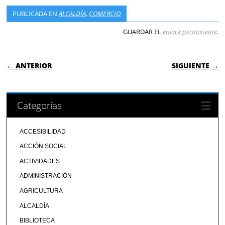
PUBLICADA EN
ALCALDÍA
,
COMERCIO
GUARDAR EL
enlace permanente
.
NAVEGACIÓN DE ENTRADAS
← ANTERIOR
SIGUIENTE →
Categorías
ACCESIBILIDAD
ACCIÓN SOCIAL
ACTIVIDADES
ADMINISTRACIÓN
AGRICULTURA
ALCALDÍA
BIBLIOTECA