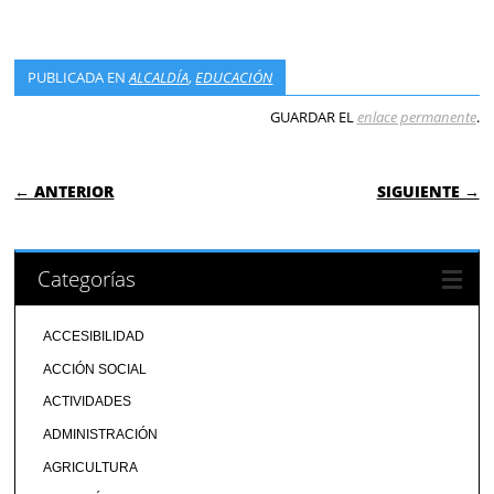
PUBLICADA EN
ALCALDÍA
,
EDUCACIÓN
GUARDAR EL
enlace permanente
.
NAVEGACIÓN DE ENTRADAS
← ANTERIOR
SIGUIENTE →
Categorías
ACCESIBILIDAD
ACCIÓN SOCIAL
ACTIVIDADES
ADMINISTRACIÓN
AGRICULTURA