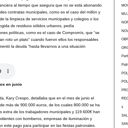
nanciera al tiempo que asegura que no se está abonando
MOV
des contratas municipales, como es el caso del millón y
MU
e la limpieza de servicios municipales y colegios o los
NOR
cogida de residuos sólidos urbanos, pedía
NOV
ones políticas, como es el caso de Compromís, que “se
n roto un plato” cuando fueron ellos los responsables
OB
entó la deuda “hasta llevarnos a una situación
OR
Par
Pat
POL
POL
os en junio
PRO
a, Kary Crespo, detallaba que en el mes de junio el
RE
 de más de 900.000 euros, de los cuales 800.000 se ha
s
 extra de los trabajadores municipales y 119.600€ han
SA
endientes con bomberos, empresas de iluminación y
SA
este pago para participar en las fiestas patronales.