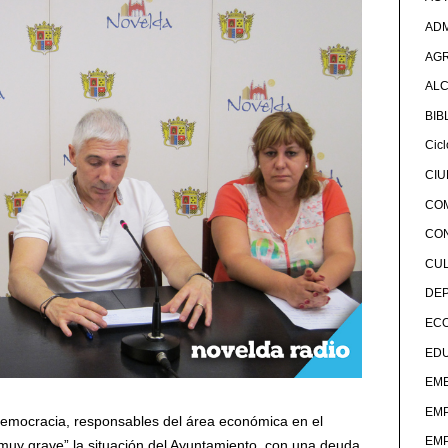
ADM
AG
ALC
BIB
Cicl
CI
CO
CO
CU
DE
EC
ED
EME
EM
Democracia, responsables del área económica en el
EM
“muy grave” la situación del Ayuntamiento, con una deuda