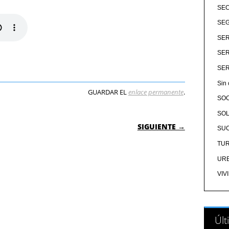
SE
SEG
SER
SER
SER
Sin 
GUARDAR EL
enlace permanente
.
SO
SOL
 ENTRADAS
SIGUIENTE →
SU
TU
UR
VIV
Últ