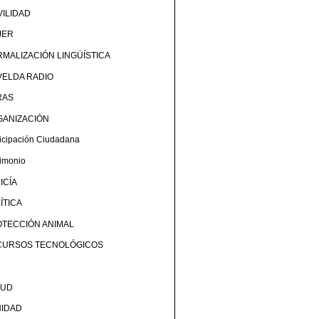
ILIDAD
JER
MALIZACIÓN LINGÜÍSTICA
ELDA RADIO
RAS
GANIZACIÓN
ticipación Ciudadana
rimonio
ICÍA
ÍTICA
TECCIÓN ANIMAL
CURSOS TECNOLÓGICOS
LUD
NIDAD