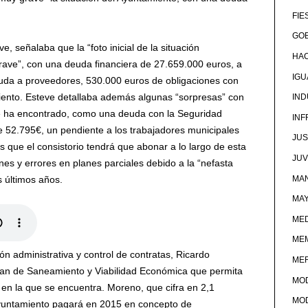
FIE
GOB
, señalaba que la “foto inicial de la situación
HA
ave”, con una deuda financiera de 27.659.000 euros, a
IG
uda a proveedores, 530.000 euros de obligaciones con
ento. Esteve detallaba además algunas “sorpresas” con
IND
se ha encontrado, como una deuda con la Seguridad
IN
e 52.795€, un pendiente a los trabajadores municipales
JUS
s que el consistorio tendrá que abonar a lo largo de esta
JU
nes y errores en planes parciales debido a la “nefasta
MAN
s últimos años.
MA
MED
ME
ión administrativa y control de contratas, Ricardo
ME
lan de Saneamiento y Viabilidad Económica que permita
MO
ción en la que se encuentra. Moreno, que cifra en 2,1
MO
 Ayuntamiento pagará en 2015 en concepto de