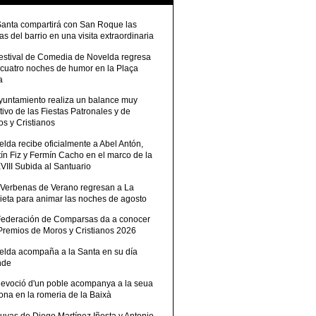
Santa compartirá con San Roque las
tas del barrio en una visita extraordinaria
Festival de Comedia de Novelda regresa
 cuatro noches de humor en la Plaça
a
Ayuntamiento realiza un balance muy
tivo de las Fiestas Patronales y de
s y Cristianos
lda recibe oficialmente a Abel Antón,
ín Fiz y Fermín Cacho en el marco de la
III Subida al Santuario
 Verbenas de Verano regresan a La
ieta para animar las noches de agosto
Federación de Comparsas da a conocer
 Premios de Moros y Cristianos 2026
elda acompaña a la Santa en su día
nde
devoció d'un poble acompanya a la seua
ona en la romeria de la Baixà
uvas de Diego Martínez Iñesta y Antonio