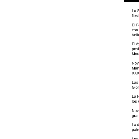
La 
fies
El 
con
Vell
El 
posi
Moro
Nove
Mart
XXXV
Las
Glor
La 
los
Nov
gra
La 
patr
Las 