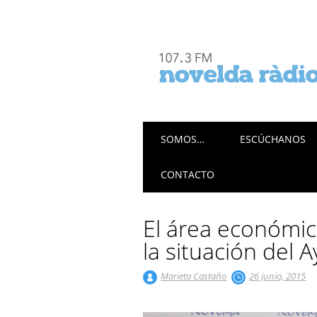
Menú principal
Saltar
SOMOS…
ESCÚCHANOS
al
contenido
CONTACTO
El área económica
la situación del
Marieta Castaño
26 junio, 2015