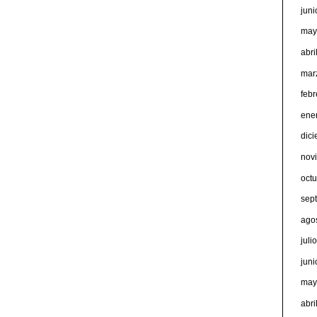
jun
may
abri
mar
feb
ene
dic
nov
oct
sep
ago
juli
jun
may
abri