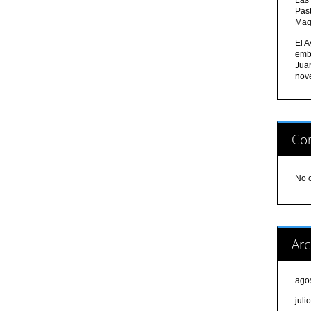
Pas
Mag
El A
emb
Jua
nov
Com
No 
Arc
ago
juli