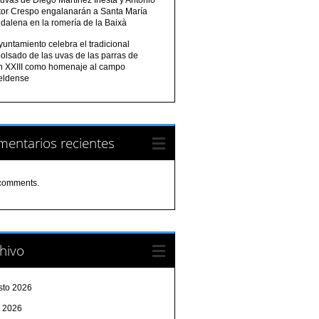
tor Crespo engalanarán a Santa María
dalena en la romería de la Baixà
yuntamiento celebra el tradicional
olsado de las uvas de las parras de
n XXIII como homenaje al campo
eldense
entarios recientes
comments.
hivo
sto 2026
o 2026