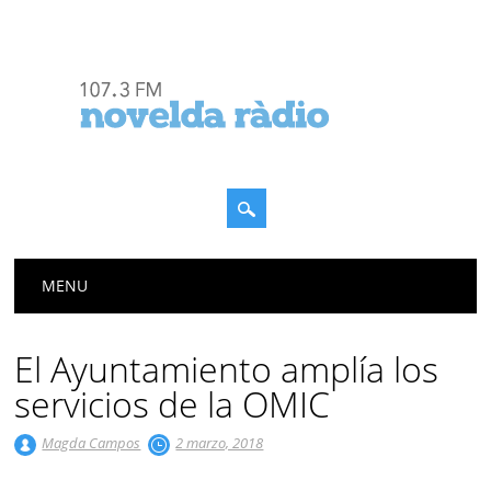
Menú principal
Saltar
MENU
al
contenido
El Ayuntamiento amplía los
servicios de la OMIC
Magda Campos
2 marzo, 2018