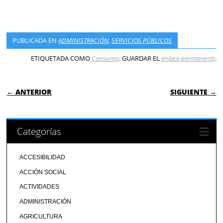
PUBLICADA EN
ADMINISTRACIÓN
,
SERVICIOS PÚBLICOS
ETIQUETADA COMO
Consumo
. GUARDAR EL
enlace permanente
.
NAVEGACIÓN DE ENTRADAS
← ANTERIOR
SIGUIENTE →
Categorías
ACCESIBILIDAD
ACCIÓN SOCIAL
ACTIVIDADES
ADMINISTRACIÓN
AGRICULTURA