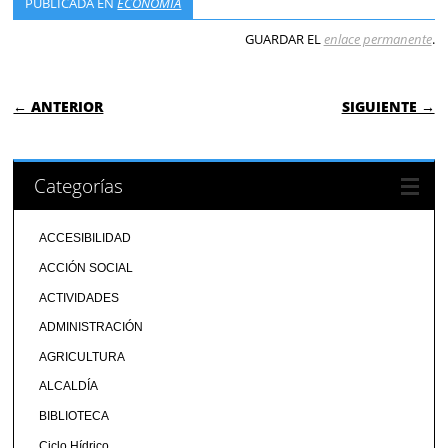
PUBLICADA EN
ECONOMÍA
GUARDAR EL
enlace permanente
.
NAVEGACIÓN DE ENTRADAS
← ANTERIOR
SIGUIENTE →
Categorías
ACCESIBILIDAD
ACCIÓN SOCIAL
ACTIVIDADES
ADMINISTRACIÓN
AGRICULTURA
ALCALDÍA
BIBLIOTECA
Ciclo Hídrico