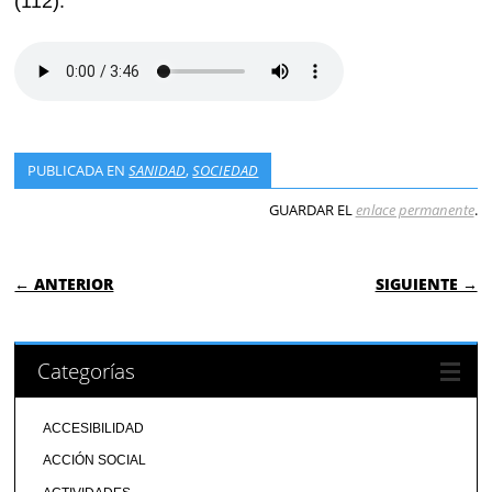
(112).
PUBLICADA EN
SANIDAD
,
SOCIEDAD
GUARDAR EL
enlace permanente
.
NAVEGACIÓN DE ENTRADAS
← ANTERIOR
SIGUIENTE →
Categorías
ACCESIBILIDAD
ACCIÓN SOCIAL