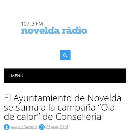
Menú principal
Saltar
MENU
al
contenido
El Ayuntamiento de Novelda
se suma a la campaña “Ola
de calor” de Conselleria
Magda Navarro
21 julio, 2016