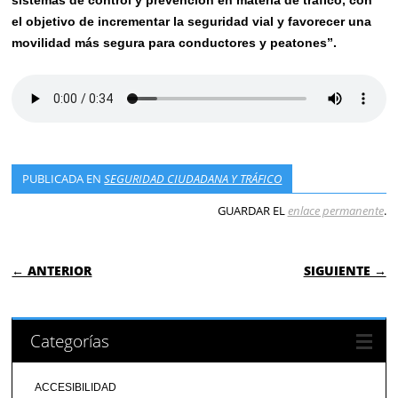
el objetivo de incrementar la seguridad vial y favorecer una
movilidad más segura para conductores y peatones”.
PUBLICADA EN
SEGURIDAD CIUDADANA Y TRÁFICO
GUARDAR EL
enlace permanente
.
NAVEGACIÓN DE ENTRADAS
← ANTERIOR
SIGUIENTE →
Categorías
ACCESIBILIDAD