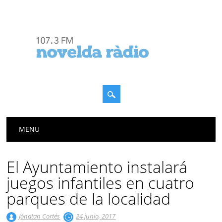
Menú principal
Saltar
MENU
al
contenido
El Ayuntamiento instalará
juegos infantiles en cuatro
parques de la localidad
Jónatan Cortés
24 junio, 2017