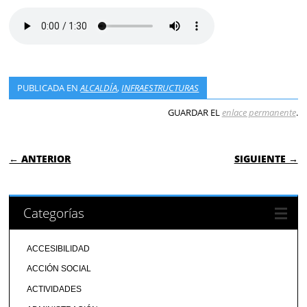
PUBLICADA EN
ALCALDÍA
,
INFRAESTRUCTURAS
GUARDAR EL
enlace permanente
.
NAVEGACIÓN DE ENTRADAS
← ANTERIOR
SIGUIENTE →
Categorías
ACCESIBILIDAD
ACCIÓN SOCIAL
ACTIVIDADES