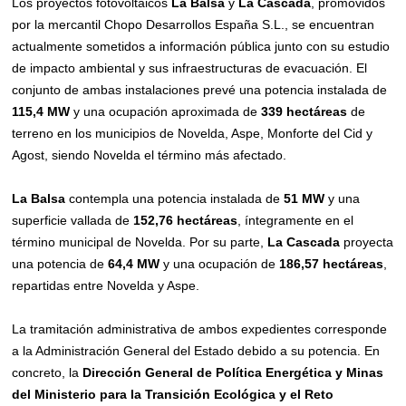
Los proyectos fotovoltaicos
La Balsa
y
La Cascada
, promovidos
por la mercantil Chopo Desarrollos España S.L., se encuentran
actualmente sometidos a información pública junto con su estudio
de impacto ambiental y sus infraestructuras de evacuación. El
conjunto de ambas instalaciones prevé una potencia instalada de
115,4 MW
y una ocupación aproximada de
339 hectáreas
de
terreno en los municipios de Novelda, Aspe, Monforte del Cid y
Agost, siendo Novelda el término más afectado.
La Balsa
contempla una potencia instalada de
51 MW
y una
superficie vallada de
152,76 hectáreas
, íntegramente en el
término municipal de Novelda. Por su parte,
La Cascada
proyecta
una potencia de
64,4 MW
y una ocupación de
186,57 hectáreas
,
repartidas entre Novelda y Aspe.
La tramitación administrativa de ambos expedientes corresponde
a la Administración General del Estado debido a su potencia. En
concreto, la
Dirección General de Política Energética y Minas
del Ministerio para la Transición Ecológica y el Reto