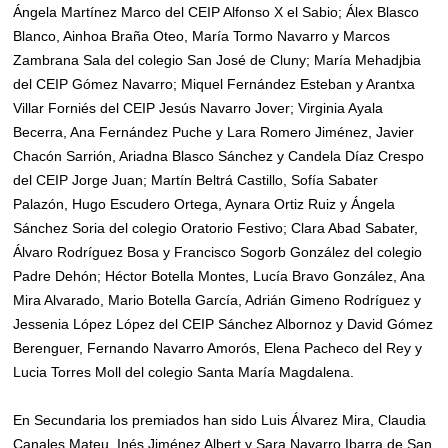
Ángela Martínez Marco del CEIP Alfonso X el Sabio; Álex Blasco
Blanco, Ainhoa Braña Oteo, María Tormo Navarro y Marcos
Zambrana Sala del colegio San José de Cluny; María Mehadjbia
del CEIP Gómez Navarro; Miquel Fernández Esteban y Arantxa
Villar Forniés del CEIP Jesús Navarro Jover; Virginia Ayala
Becerra, Ana Fernández Puche y Lara Romero Jiménez, Javier
Chacón Sarrión, Ariadna Blasco Sánchez y Candela Díaz Crespo
del CEIP Jorge Juan; Martín Beltrá Castillo, Sofía Sabater
Palazón, Hugo Escudero Ortega, Aynara Ortiz Ruiz y Ángela
Sánchez Soria del colegio Oratorio Festivo; Clara Abad Sabater,
Álvaro Rodríguez Bosa y Francisco Sogorb González del colegio
Padre Dehón; Héctor Botella Montes, Lucía Bravo González, Ana
Mira Alvarado, Mario Botella García, Adrián Gimeno Rodríguez y
Jessenia López López del CEIP Sánchez Albornoz y David Gómez
Berenguer, Fernando Navarro Amorós, Elena Pacheco del Rey y
Lucia Torres Moll del colegio Santa María Magdalena.
En Secundaria los premiados han sido Luis Álvarez Mira, Claudia
Canales Mateu, Inés Jiménez Albert y Sara Navarro Ibarra de San