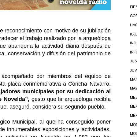
FIE
GOB
HA
e reconocimiento con motivo de su jubilación
IG
adecer el trabajo realizado por la arqueóloga
IND
ue abandona la actividad diaria después de
IN
a, conservación y difusión del patrimonio de
JUS
JU
, acompañado por miembros del equipo de
MAN
esta placa conmemorativa a Concha Navarro,
MA
bajadores municipales por su dedicación al
MED
e Novelda”,
gesto que la arqueóloga recibía
ue, aseguró, considera su segundo pueblo.
ME
ME
gico Municipal, al que ha conseguido poner
MO
de innumerables exposiciones y actividades,
MO
 actividad en Novelda en 1.983 con las