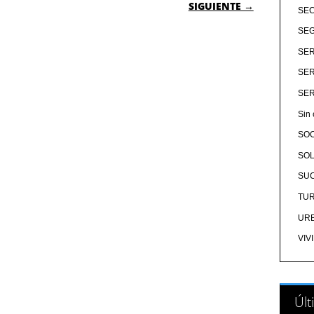
 ENTRADAS
SIGUIENTE →
SE
SEG
SER
SER
SER
Sin 
SO
SOL
SU
TU
UR
VIV
Últ