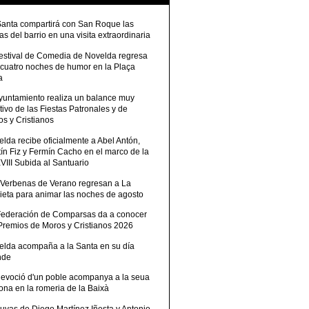
Santa compartirá con San Roque las
tas del barrio en una visita extraordinaria
Festival de Comedia de Novelda regresa
 cuatro noches de humor en la Plaça
a
Ayuntamiento realiza un balance muy
tivo de las Fiestas Patronales y de
s y Cristianos
lda recibe oficialmente a Abel Antón,
ín Fiz y Fermín Cacho en el marco de la
III Subida al Santuario
 Verbenas de Verano regresan a La
ieta para animar las noches de agosto
Federación de Comparsas da a conocer
 Premios de Moros y Cristianos 2026
elda acompaña a la Santa en su día
nde
devoció d'un poble acompanya a la seua
ona en la romeria de la Baixà
uvas de Diego Martínez Iñesta y Antonio