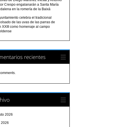
tor Crespo engalanarán a Santa María
dalena en la romería de la Baixà
yuntamiento celebra el tradicional
olsado de las uvas de las parras de
n XXIII como homenaje al campo
eldense
entarios recientes
comments.
hivo
sto 2026
o 2026