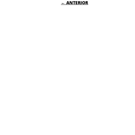
NAVEGACIÓN DE
← ANTERIOR