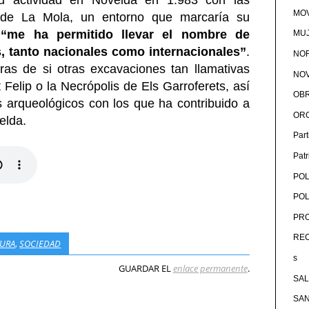
MOV
o de La Mola, un entorno que marcaría su
e
“me ha permitido llevar el nombre de
MU
s, tanto nacionales como internacionales”
.
NOR
ras de si otras excavaciones tan llamativas
NOV
Felip o la Necrópolis de Els Garroferets, así
OB
 arqueológicos con los que ha contribuido a
OR
elda.
Par
Pat
POL
POL
PRO
RE
TURA
,
SOCIEDAD
s
GUARDAR EL
enlace permanente
.
SA
SA