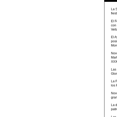
La 
fies
El 
con
Vell
El 
posi
Moro
Nove
Mart
XXXV
Las
Glor
La 
los
Nov
gra
La 
patr
Las 