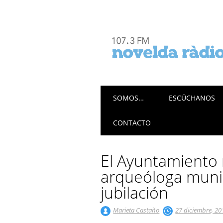
Menú principal
Saltar
SOMOS…
ESCÚCHANOS
al
contenido
CONTACTO
El Ayuntamiento 
arqueóloga munic
jubilación
Marieta Castaño
27 diciembre, 20