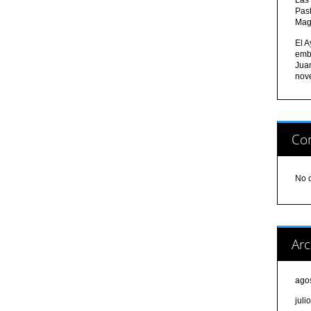
Pas
Mag
El A
emb
Jua
nov
Com
No 
Arc
ago
juli