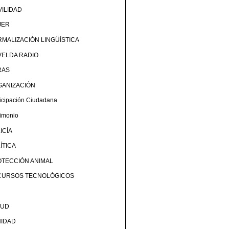
ILIDAD
JER
MALIZACIÓN LINGÜÍSTICA
ELDA RADIO
RAS
GANIZACIÓN
ticipación Ciudadana
rimonio
ICÍA
ÍTICA
TECCIÓN ANIMAL
CURSOS TECNOLÓGICOS
LUD
NIDAD