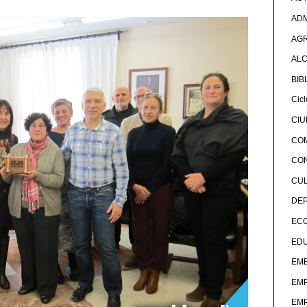
ADM
AG
ALC
BIB
Cicl
CI
CO
CO
CU
DE
EC
ED
EME
EM
EM