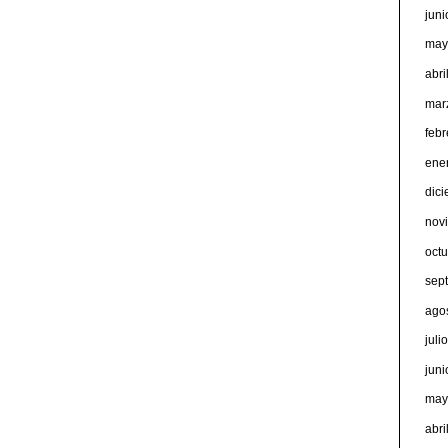
jun
may
abri
mar
feb
ene
dic
nov
oct
sep
ago
juli
jun
may
abri