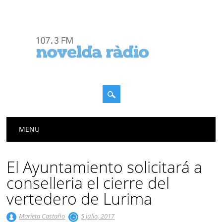
Menú principal
Saltar
MENU
al
contenido
El Ayuntamiento solicitará a
conselleria el cierre del
vertedero de Lurima
Marieta Castaño
5 julio, 2017