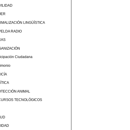
ILIDAD
JER
MALIZACIÓN LINGÜÍSTICA
ELDA RADIO
RAS
GANIZACIÓN
ticipación Ciudadana
rimonio
ICÍA
ÍTICA
TECCIÓN ANIMAL
CURSOS TECNOLÓGICOS
LUD
NIDAD