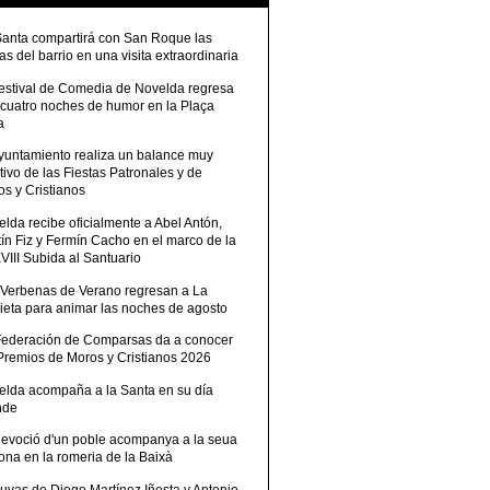
Santa compartirá con San Roque las
tas del barrio en una visita extraordinaria
Festival de Comedia de Novelda regresa
 cuatro noches de humor en la Plaça
a
Ayuntamiento realiza un balance muy
tivo de las Fiestas Patronales y de
s y Cristianos
lda recibe oficialmente a Abel Antón,
ín Fiz y Fermín Cacho en el marco de la
III Subida al Santuario
 Verbenas de Verano regresan a La
ieta para animar las noches de agosto
Federación de Comparsas da a conocer
 Premios de Moros y Cristianos 2026
elda acompaña a la Santa en su día
nde
devoció d'un poble acompanya a la seua
ona en la romeria de la Baixà
uvas de Diego Martínez Iñesta y Antonio