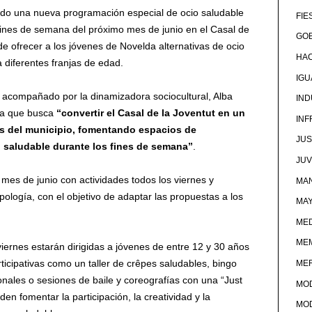
ado una nueva programación especial de ocio saludable
FIE
 fines de semana del próximo mes de junio en el Casal de
GOB
e ofrecer a los jóvenes de Novelda alternativas de ocio
HA
a diferentes franjas de edad.
IG
, acompañado por la dinamizadora sociocultural, Alba
IND
iva que busca
“convertir el Casal de la Joventut en un
IN
es del municipio, fomentando espacios de
JUS
n saludable durante los fines de semana”
.
JU
mes de junio con actividades todos los viernes y
MAN
pología, con el objetivo de adaptar las propuestas a los
MA
MED
ME
viernes estarán dirigidas a jóvenes de entre 12 y 30 años
rticipativas como un taller de crêpes saludables, bingo
ME
ionales o sesiones de baile y coreografías con una “Just
MO
en fomentar la participación, la creatividad y la
MO