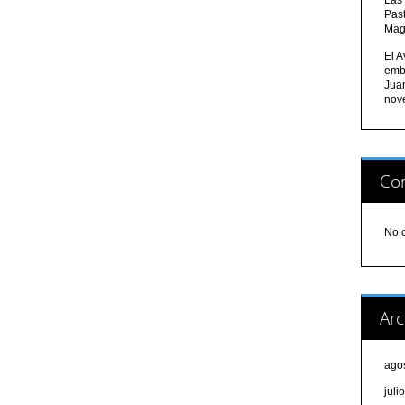
Pas
Mag
El A
emb
Jua
nov
Com
No 
Arc
ago
juli