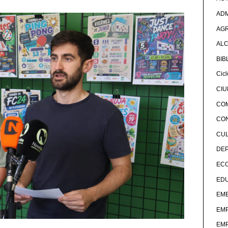
ADM
AG
ALC
BIB
Cicl
CI
CO
CO
CU
DE
EC
ED
EME
EM
EM