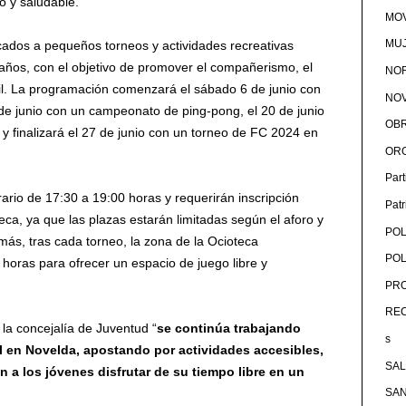
o y saludable.
MOV
MU
cados a pequeños torneos y actividades recreativas
 años, con el objetivo de promover el compañerismo, el
NOR
nil. La programación comenzará el sábado 6 de junio con
NOV
 de junio con un campeonato de ping-pong, el 20 de junio
OB
y finalizará el 27 de junio con un torneo de FC 2024 en
OR
Par
ario de 17:30 a 19:00 horas y requerirán inscripción
Pat
eca, ya que las plazas estarán limitadas según el aforo y
POL
más, tras cada torneo, la zona de la Ocioteca
POL
horas para ofrecer un espacio de juego libre y
PRO
RE
la concejalía de Juventud “
se continúa trabajando
s
nil en Novelda, apostando por actividades accesibles,
SA
n a los jóvenes disfrutar de su tiempo libre en un
SA