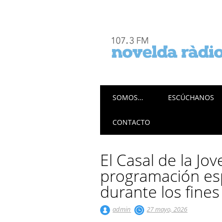
Menú principal
Saltar
SOMOS…
ESCÚCHANOS
al
contenido
CONTACTO
El Casal de la Jo
programación esp
durante los fine
admin
27 mayo, 2026