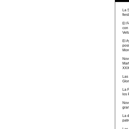
La 
fies
El 
con
Vell
El 
posi
Moro
Nove
Mart
XXXV
Las
Glor
La 
los
Nov
gra
La 
patr
Las 