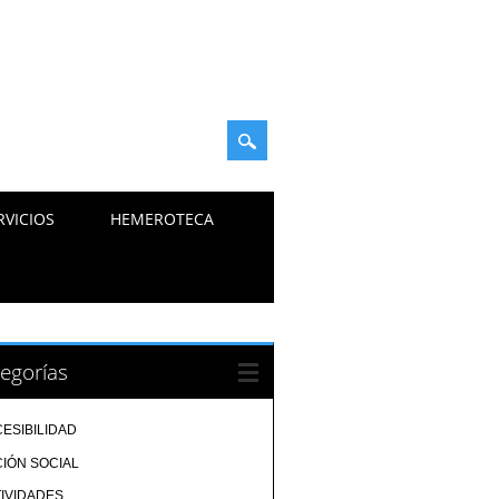
RVICIOS
HEMEROTECA
egorías
ESIBILIDAD
IÓN SOCIAL
IVIDADES