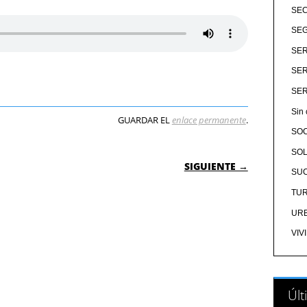
SE
SEG
SER
SER
SER
Sin 
GUARDAR EL
enlace permanente
.
SO
SOL
 ENTRADAS
SIGUIENTE →
SU
TU
UR
VIV
Últ