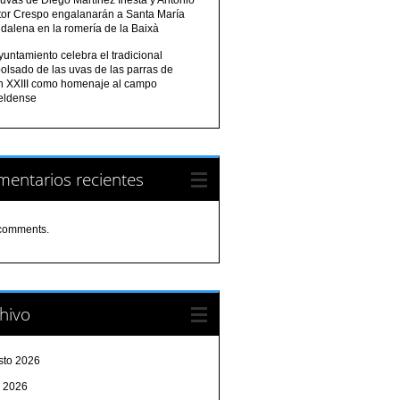
tor Crespo engalanarán a Santa María
dalena en la romería de la Baixà
yuntamiento celebra el tradicional
olsado de las uvas de las parras de
n XXIII como homenaje al campo
eldense
entarios recientes
comments.
hivo
sto 2026
o 2026