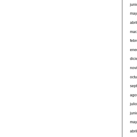
jun
may
abri
mar
feb
ene
dic
nov
oct
sep
ago
juli
jun
may
abri