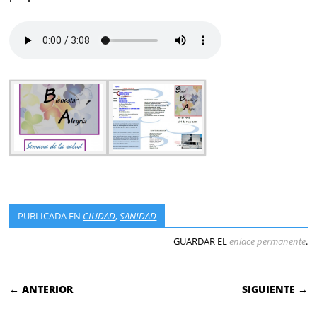
PUBLICADA EN
CIUDAD
,
SANIDAD
GUARDAR EL
enlace permanente
.
NAVEGACIÓN DE ENTRADAS
← ANTERIOR
SIGUIENTE →