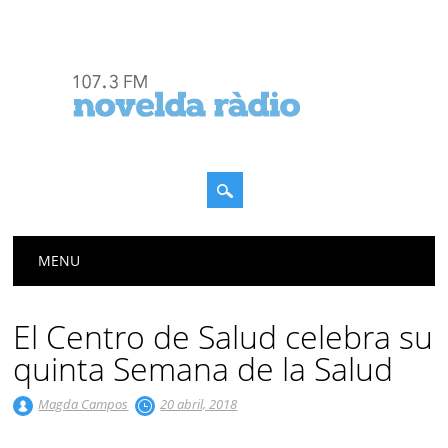
Menú principal
Saltar
MENU
al
contenido
El Centro de Salud celebra su
quinta Semana de la Salud
Magda Campos
20 abril, 2018