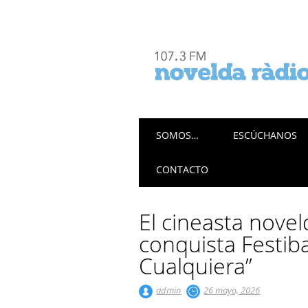
Menú principal
Saltar
SOMOS…
ESCÚCHANOS
al
contenido
CONTACTO
El cineasta nove
conquista Festi
Cualquiera”
admin
26 mayo, 2026