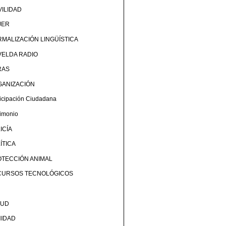
ILIDAD
JER
MALIZACIÓN LINGÜÍSTICA
ELDA RADIO
RAS
GANIZACIÓN
ticipación Ciudadana
rimonio
ICÍA
ÍTICA
TECCIÓN ANIMAL
CURSOS TECNOLÓGICOS
LUD
NIDAD