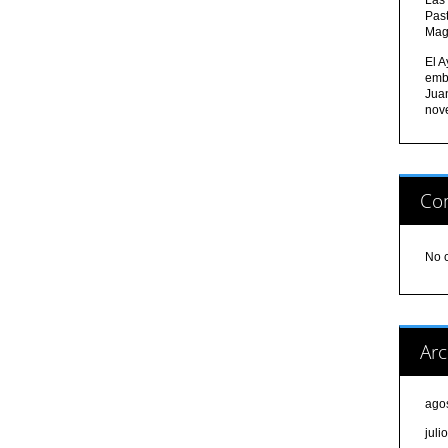
Pas
Mag
El A
emb
Jua
nov
Com
No 
Arc
ago
juli