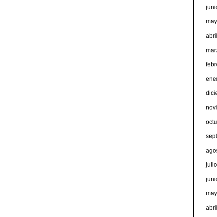
jun
may
abri
mar
feb
ene
dic
nov
oct
sep
ago
juli
jun
may
abri