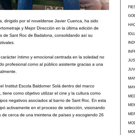
FIE
GOB
a
, dirigido por el noveldense Javier Cuenca, ha sido
HA
tometraje y Mejor Dirección en la última edición de
IG
ges de Sant Roc de Badalona, consolidando así su
stivales.
IND
IN
 carácter íntimo y emocional centrada en la soledad no
JUS
ado profesional como al público asistente gracias a una
JU
ialmente.
MAN
el Institut Escola Baldomer Solà dentro del marco
MA
 tiene como objetivo utilizar el cine y la cultura como
MED
ipos negativos asociados al barrio de Sant Roc. En esta
ME
ipó activamente en el proceso de selección, visionando
ME
 de cerca de una treintena de países y escogiendo 26
MO
MO