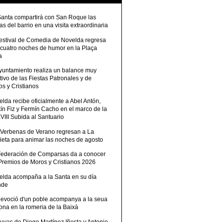
Santa compartirá con San Roque las
tas del barrio en una visita extraordinaria
Festival de Comedia de Novelda regresa
 cuatro noches de humor en la Plaça
a
Ayuntamiento realiza un balance muy
tivo de las Fiestas Patronales y de
s y Cristianos
lda recibe oficialmente a Abel Antón,
ín Fiz y Fermín Cacho en el marco de la
III Subida al Santuario
 Verbenas de Verano regresan a La
ieta para animar las noches de agosto
Federación de Comparsas da a conocer
 Premios de Moros y Cristianos 2026
elda acompaña a la Santa en su día
nde
devoció d'un poble acompanya a la seua
ona en la romeria de la Baixà
uvas de Diego Martínez Iñesta y Antonio