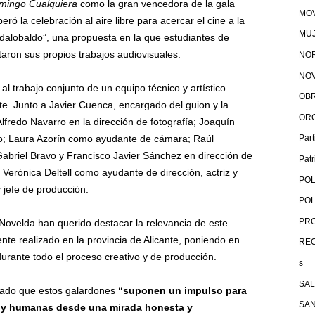
mingo Cualquiera
como la gran vencedora de la gala
MOV
ró la celebración al aire libre para acercar el cine a la
MU
Badalobaldo”, una propuesta en la que estudiantes de
taron sus propios trabajos audiovisuales.
NOR
NOV
 al trabajo conjunto de un equipo técnico y artístico
OB
e. Junto a Javier Cuenca, encargado del guion y la
OR
Alfredo Navarro en la dirección de fotografía; Joaquín
o; Laura Azorín como ayudante de cámara; Raúl
Par
abriel Bravo y Francisco Javier Sánchez en dirección de
Pat
; Verónica Deltell como ayudante de dirección, actriz y
POL
y jefe de producción.
POL
PRO
 Novelda han querido destacar la relevancia de este
nte realizado en la provincia de Alicante, poniendo en
RE
 durante todo el proceso creativo y de producción.
s
SA
rado que estos galardones
“suponen un impulso para
SA
s y humanas desde una mirada honesta y