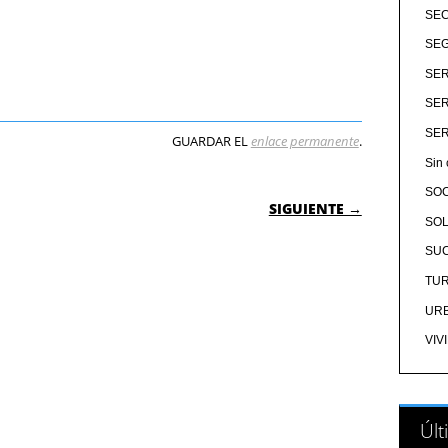
SE
SEG
SER
SER
SER
GUARDAR EL
enlace permanente
.
Sin 
 ENTRADAS
SO
SIGUIENTE →
SOL
SU
TU
UR
VIV
Últ