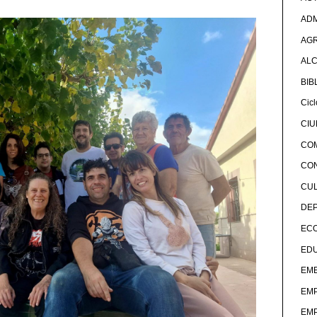
ADM
AG
ALC
BIB
Cicl
CI
CO
CO
CU
DE
EC
ED
EME
EM
EM