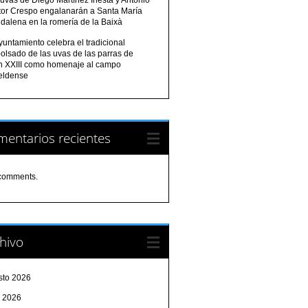
tor Crespo engalanarán a Santa María
dalena en la romería de la Baixà
yuntamiento celebra el tradicional
olsado de las uvas de las parras de
n XXIII como homenaje al campo
eldense
entarios recientes
comments.
hivo
sto 2026
o 2026