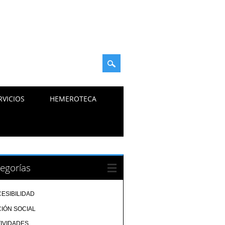
RVICIOS
HEMEROTECA
egorías
ESIBILIDAD
IÓN SOCIAL
IVIDADES