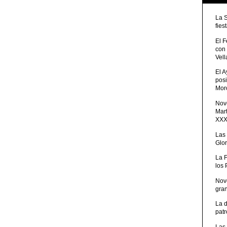
La 
fies
El 
con
Vell
El 
posi
Moro
Nove
Mart
XXXV
Las
Glor
La 
los
Nov
gra
La 
patr
Las 