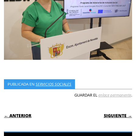
PUBLICADA EN
SERVICIOS SOCIALES
GUARDAR EL
enlace permanente
.
NAVEGACIÓN DE ENTRADAS
← ANTERIOR
SIGUIENTE →