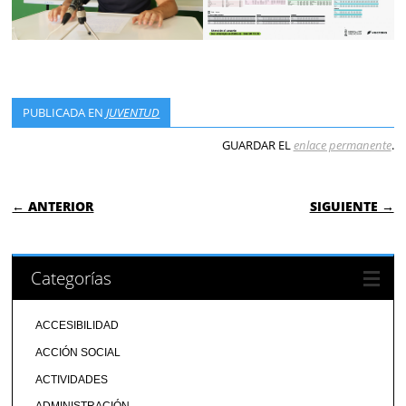
PUBLICADA EN
JUVENTUD
GUARDAR EL
enlace permanente
.
NAVEGACIÓN DE ENTRADAS
← ANTERIOR
SIGUIENTE →
Categorías
ACCESIBILIDAD
ACCIÓN SOCIAL
ACTIVIDADES