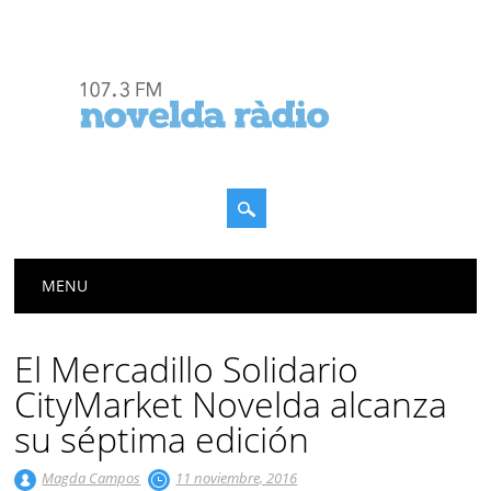
Menú principal
Saltar
MENU
al
contenido
El Mercadillo Solidario
CityMarket Novelda alcanza
su séptima edición
Magda Campos
11 noviembre, 2016