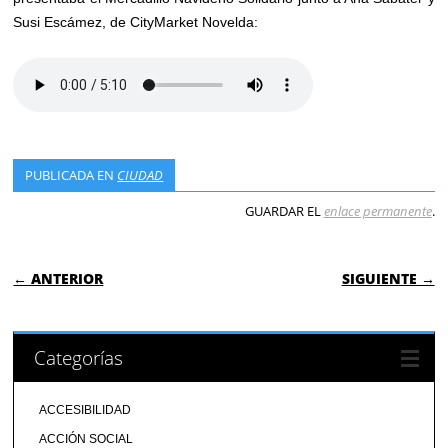
Susi Escámez, de CityMarket Novelda:
PUBLICADA EN
CIUDAD
GUARDAR EL
enlace permanente
.
NAVEGACIÓN DE ENTRADAS
← ANTERIOR
SIGUIENTE →
Categorías
ACCESIBILIDAD
ACCIÓN SOCIAL