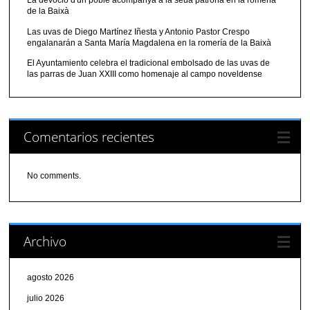
La devoció d'un poble acompanya a la seua patrona en la romeria
de la Baixà
Las uvas de Diego Martínez Iñesta y Antonio Pastor Crespo
engalanarán a Santa María Magdalena en la romería de la Baixà
El Ayuntamiento celebra el tradicional embolsado de las uvas de
las parras de Juan XXIII como homenaje al campo noveldense
Comentarios recientes
No comments.
Archivo
agosto 2026
julio 2026