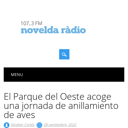
Menú principal
Saltar
MENU
al
contenido
El Parque del Oeste acoge
una jornada de anillamiento
de aves
Jónatan Cortés
28 septiembre, 2022