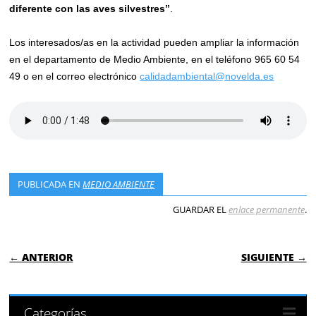
diferente con las aves silvestres”
.
Los interesados/as en la actividad pueden ampliar la información
en el departamento de Medio Ambiente, en el teléfono 965 60 54
49 o en el correo electrónico
calidadambiental@novelda.es
PUBLICADA EN
MEDIO AMBIENTE
GUARDAR EL
enlace permanente
.
NAVEGACIÓN DE ENTRADAS
← ANTERIOR
SIGUIENTE →
Categorías