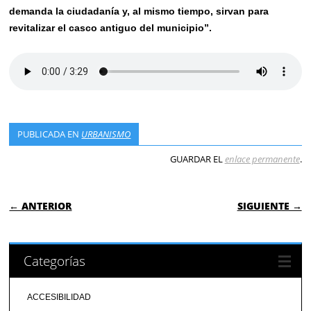
demanda la ciudadanía y, al mismo tiempo, sirvan para
revitalizar el casco antiguo del municipio”.
PUBLICADA EN
URBANISMO
GUARDAR EL
enlace permanente
.
NAVEGACIÓN DE ENTRADAS
← ANTERIOR
SIGUIENTE →
Categorías
ACCESIBILIDAD