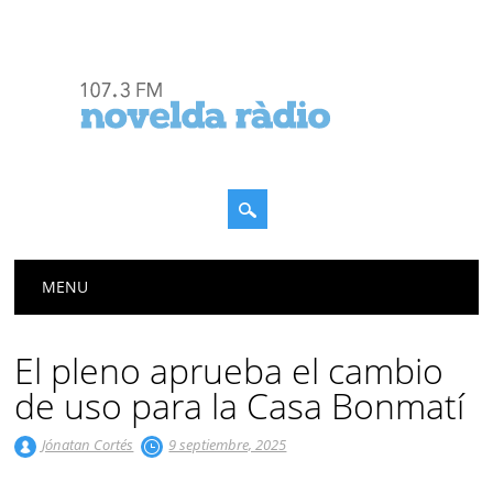
Menú principal
Saltar
MENU
al
contenido
El pleno aprueba el cambio
de uso para la Casa Bonmatí
Jónatan Cortés
9 septiembre, 2025