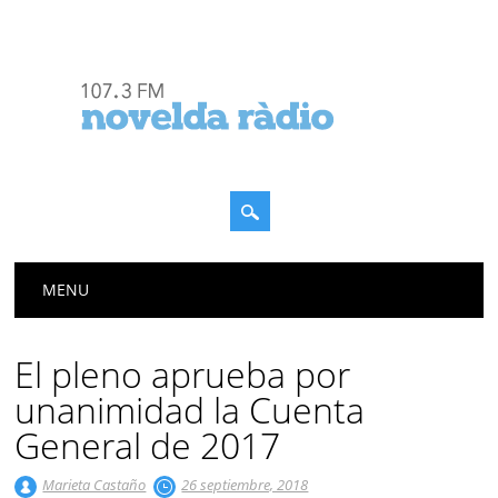
Menú principal
Saltar
MENU
al
contenido
El pleno aprueba por
unanimidad la Cuenta
General de 2017
Marieta Castaño
26 septiembre, 2018