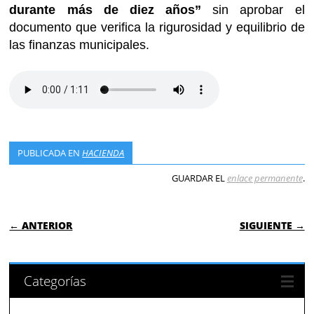
durante más de diez años”
sin aprobar el
documento que verifica la rigurosidad y equilibrio de
las finanzas municipales.
PUBLICADA EN
HACIENDA
GUARDAR EL
enlace permanente
.
NAVEGACIÓN DE ENTRADAS
← ANTERIOR
SIGUIENTE →
Categorías