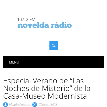
Menú principal
Saltar
MENU
al
contenido
Especial Verano de “Las
Noches de Misterio” de la
Casa-Museo Modernista
Magda Campos
12 junio, 2017