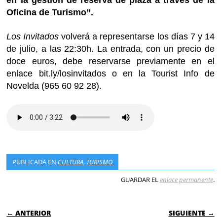
Oficina de Turismo”.
Los Invitados
volverá a representarse los días 7 y 14
de julio, a las 22:30h. La entrada, con un precio de
doce euros, debe reservarse previamente en el
enlace bit.ly/losinvitados o en la Tourist Info de
Novelda (965 60 92 28).
PUBLICADA EN
CULTURA
,
TURISMO
GUARDAR EL
enlace permanente
.
NAVEGACIÓN DE ENTRADAS
← ANTERIOR
SIGUIENTE →