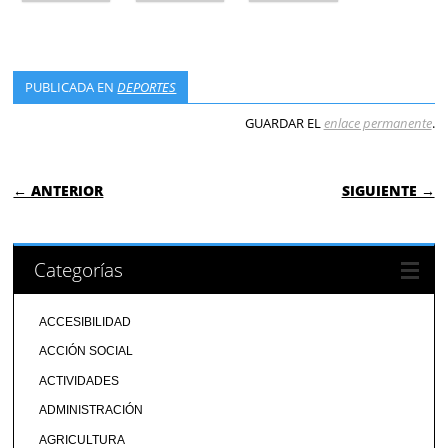
PUBLICADA EN
DEPORTES
GUARDAR EL
enlace permanente
.
NAVEGACIÓN DE ENTRADAS
← ANTERIOR
SIGUIENTE →
Categorías
ACCESIBILIDAD
ACCIÓN SOCIAL
ACTIVIDADES
ADMINISTRACIÓN
AGRICULTURA