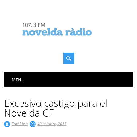
Menú principal
Saltar
MENU
al
contenido
Excesivo castigo para el
Novelda CF
Xavi Mira
12 octubre, 2015