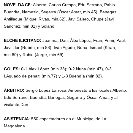
NOVELDA CF:
Alberto, Carlos Crespo, Edu Serrano, Pablo
Buendía, Nemesio, Segarra (Óscar Amat, min.45), Banegas,
Antillaque (Miguel Rivas, min.62), Javi Salero, Chupe (Javi
Sánchez, min.81) y Solano.
ELCHE ILICITANO:
Juanma, Dan, Álex López, Fran, Primi, Paul,
Javi Llor (Rubén, min.88), Iván Agudo, Nuha, Ismael (Kilian,
min.80) y Rubio (Jorge, min.69).
GOLES:
0-1 Álex López (min.33); 0-2 Nuha (min.47), 0-3
I.Aguado de penalti (min.77) y 1-3 Buendía (min.82).
ÁRBITRO:
Sergio López Larrosa. Amonestó a los locales Alberto,
Edu Serrano, Buendía, Banegas, Segarra y Óscar Amat, y al
visitante Dan.
ASISTENCIA
: 550 espectadores en el Municipal de La
Magdalena.