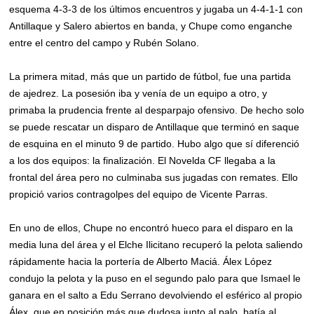
esquema 4-3-3 de los últimos encuentros y jugaba un 4-4-1-1 con
Antillaque y Salero abiertos en banda, y Chupe como enganche
entre el centro del campo y Rubén Solano.
La primera mitad, más que un partido de fútbol, fue una partida
de ajedrez. La posesión iba y venía de un equipo a otro, y
primaba la prudencia frente al desparpajo ofensivo. De hecho solo
se puede rescatar un disparo de Antillaque que terminó en saque
de esquina en el minuto 9 de partido. Hubo algo que sí diferenció
a los dos equipos: la finalización. El Novelda CF llegaba a la
frontal del área pero no culminaba sus jugadas con remates. Ello
propició varios contragolpes del equipo de Vicente Parras.
En uno de ellos, Chupe no encontró hueco para el disparo en la
media luna del área y el Elche Ilicitano recuperó la pelota saliendo
rápidamente hacia la portería de Alberto Maciá. Álex López
condujo la pelota y la puso en el segundo palo para que Ismael le
ganara en el salto a Edu Serrano devolviendo el esférico al propio
Álex, que en posición más que dudosa junto al palo, batía al