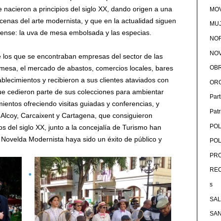
 nacieron a principios del siglo XX, dando origen a una
MOV
cenas del arte modernista, y que en la actualidad siguen
MU
ense: la uva de mesa embolsada y las especias.
NOR
NOV
 los que se encontraban empresas del sector de las
OB
 mesa, el mercado de abastos, comercios locales, bares
blecimientos y recibieron a sus clientes ataviados con
OR
que cedieron parte de sus colecciones para ambientar
Par
mientos ofreciendo visitas guiadas y conferencias, y
Pat
Alcoy, Carcaixent y Cartagena, que consiguieron
POL
os del siglo XX, junto a la concejalía de Turismo han
 Novelda Modernista haya sido un éxito de público y
POL
PRO
RE
s
SA
SA