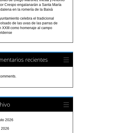
tor Crespo engalanarán a Santa María
dalena en la romería de la Baixà
yuntamiento celebra el tradicional
olsado de las uvas de las parras de
n XXIII como homenaje al campo
eldense
entarios recientes
comments.
hivo
sto 2026
o 2026