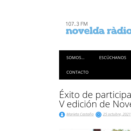
Menú principal
Saltar
SOMOS…
ESCÚCHANOS
al
contenido
CONTACTO
Éxito de particip
V edición de Nov
Marieta Castaño
25 octubre, 2021