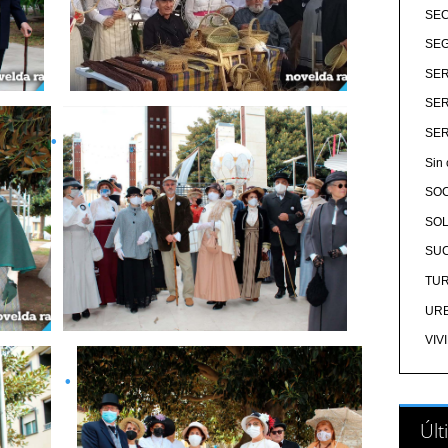
SE
SEG
SER
SER
SER
Sin 
SO
SOL
SU
TU
UR
VIV
Últ