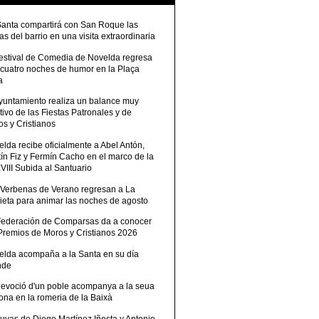
Santa compartirá con San Roque las
tas del barrio en una visita extraordinaria
Festival de Comedia de Novelda regresa
 cuatro noches de humor en la Plaça
a
Ayuntamiento realiza un balance muy
tivo de las Fiestas Patronales y de
s y Cristianos
lda recibe oficialmente a Abel Antón,
ín Fiz y Fermín Cacho en el marco de la
III Subida al Santuario
 Verbenas de Verano regresan a La
ieta para animar las noches de agosto
Federación de Comparsas da a conocer
 Premios de Moros y Cristianos 2026
elda acompaña a la Santa en su día
nde
devoció d'un poble acompanya a la seua
ona en la romeria de la Baixà
uvas de Diego Martínez Iñesta y Antonio