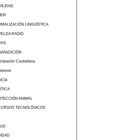
ILIDAD
JER
MALIZACIÓN LINGÜÍSTICA
ELDA RADIO
RAS
GANIZACIÓN
ticipación Ciudadana
rimonio
ICÍA
ÍTICA
TECCIÓN ANIMAL
CURSOS TECNOLÓGICOS
LUD
NIDAD