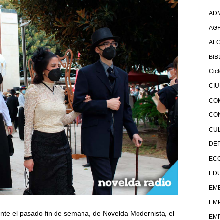
ADM
AG
ALC
BIB
Cicl
CI
CO
CO
CU
DE
EC
ED
EME
EM
ante el pasado fin de semana, de Novelda Modernista, el
EM