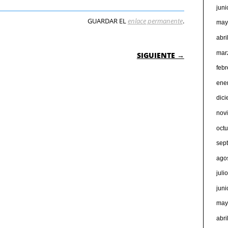
jun
GUARDAR EL
enlace permanente
.
may
abri
 ENTRADAS
mar
SIGUIENTE →
feb
ene
dic
nov
oct
sep
ago
juli
jun
may
abri