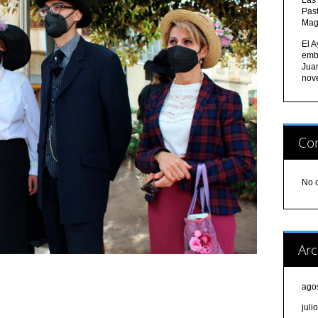
Pas
Mag
El A
emb
Jua
nov
Com
No 
Arc
ago
juli