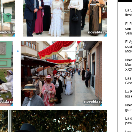
La 
fies
El 
con
Vell
El 
posi
Moro
Nove
Mart
XXXV
Las
Glor
La 
los
Nov
gra
La 
patr
Las 