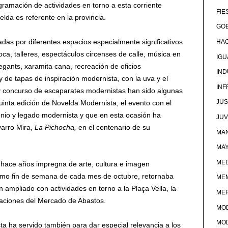
ramación de actividades en torno a esta corriente
FIE
elda es referente en la provincia.
GOB
iadas por diferentes espacios especialmente significativos
HA
ca, talleres, espectáculos circenses de calle, música en
IG
gegants, xaramita cana, recreación de oficios
IND
y de tapas de inspiración modernista, con la uva y el
IN
 concurso de escaparates modernistas han sido algunas
JUS
uinta edición de Novelda Modernista, el evento con el
onio y legado modernista y que en esta ocasión ha
JU
arro Mira,
La Pichocha,
en el centenario de su
MAN
MA
MED
 hace años impregna de arte, cultura e imagen
timo fin de semana de cada mes de octubre, retornaba
ME
 ampliado con actividades en torno a la Plaça Vella, la
ME
diaciones del Mercado de Abastos.
MO
MO
a ha servido también para dar especial relevancia a los