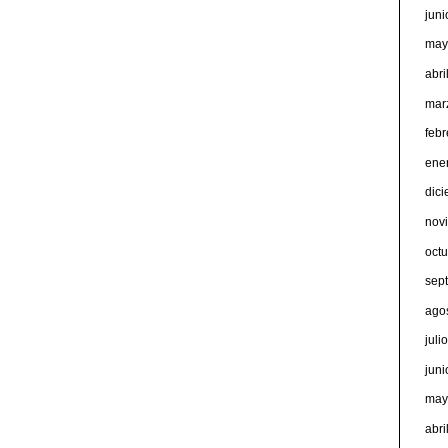
jun
may
abri
mar
feb
ene
dic
nov
oct
sep
ago
juli
jun
may
abri