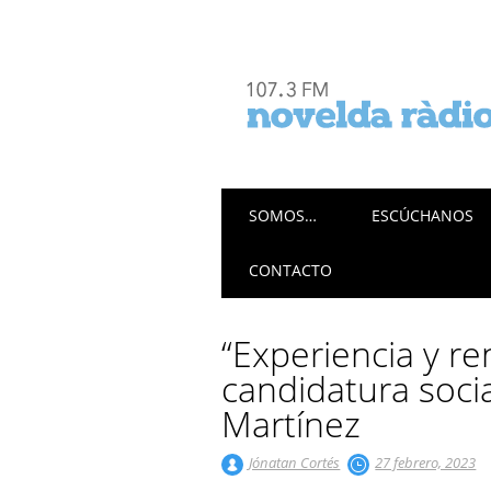
Menú principal
Saltar
SOMOS…
ESCÚCHANOS
al
contenido
CONTACTO
“Experiencia y re
candidatura socia
Martínez
Jónatan Cortés
27 febrero, 2023