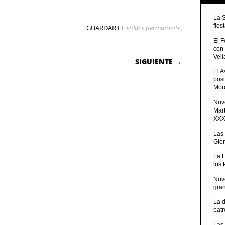
La 
fies
GUARDAR EL
enlace permanente
.
El 
con
 ENTRADAS
Vell
SIGUIENTE →
El 
posi
Moro
Nove
Mart
XXXV
Las
Glor
La 
los
Nov
gra
La 
patr
Las 