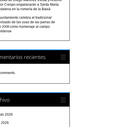
tor Crespo engalanarán a Santa María
dalena en la romería de la Baixà
yuntamiento celebra el tradicional
olsado de las uvas de las parras de
n XXIII como homenaje al campo
eldense
entarios recientes
comments.
hivo
sto 2026
o 2026