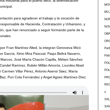
na industrial para el puerto seco, la diversificación
MOV
unicipal.
MU
ntación para agradecer el trabajo y la vocación de
NOR
l responsable de Hacienda, Contratación y Urbanisno, y
NOV
ón, que han renunciado a seguir formando parte de la
OB
sonales.
OR
 por Fran Martínez Alted, la integran Genoveva Micó
Par
lles García, Ximo Mira Pascual, Paqui Beltrá Navarro,
Pat
 Marcos, José María Chacón Capilla, Mélani Sánchez
POL
a Candel Ramírez, Rubén Millán Amorós, Lourdes Abad
POL
i Carmen Villar Pérez, Antonio Asensi Sáez, María
Baz, Puri Cola Fernández y Angel Agües Martínez-Díez.
PRO
RE
s
SA
SA