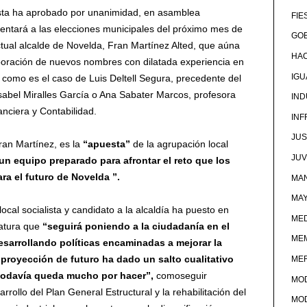
lista ha aprobado por unanimidad, en asamblea
FIE
sentará a las elecciones municipales del próximo mes de
GOB
ual alcalde de Novelda, Fran Martínez Alted, que aúna
HA
rporación de nuevos nombres con dilatada experiencia en
IG
 como es el caso de Luis Deltell Segura, precedente del
Isabel Miralles García o Ana Sabater Marcos, profesora
IND
nciera y Contabilidad.
IN
JUS
Fran Martínez, es la
“apuesta”
de la agrupación local
JU
un equipo preparado para afrontar el reto que los
a el futuro de Novelda ”.
MAN
MA
local socialista y candidato a la alcaldía ha puesto en
MED
atura que
“seguirá poniendo a la ciudadanía en el
ME
esarrollando políticas encaminadas a mejorar la
proyección de futuro ha dado un salto cualitativo
ME
 todavía queda mucho por hacer
”,
comoseguir
MO
rollo del Plan General Estructural y la rehabilitación del
MO