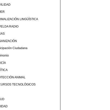
ILIDAD
JER
MALIZACIÓN LINGÜÍSTICA
ELDA RADIO
RAS
GANIZACIÓN
ticipación Ciudadana
rimonio
ICÍA
ÍTICA
TECCIÓN ANIMAL
CURSOS TECNOLÓGICOS
LUD
NIDAD