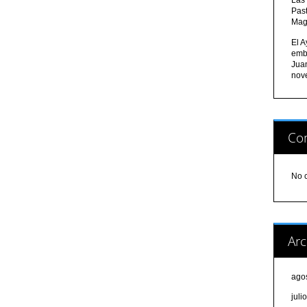
Pas
Mag
El A
emb
Jua
nov
Com
No 
Arc
ago
juli