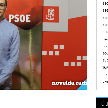
SE
SEG
SER
SER
SER
Sin 
SO
SOL
SU
TU
UR
VIV
Últ