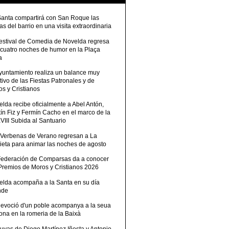
Santa compartirá con San Roque las
tas del barrio en una visita extraordinaria
Festival de Comedia de Novelda regresa
 cuatro noches de humor en la Plaça
a
Ayuntamiento realiza un balance muy
tivo de las Fiestas Patronales y de
s y Cristianos
lda recibe oficialmente a Abel Antón,
ín Fiz y Fermín Cacho en el marco de la
III Subida al Santuario
 Verbenas de Verano regresan a La
ieta para animar las noches de agosto
Federación de Comparsas da a conocer
 Premios de Moros y Cristianos 2026
elda acompaña a la Santa en su día
nde
devoció d'un poble acompanya a la seua
ona en la romeria de la Baixà
uvas de Diego Martínez Iñesta y Antonio