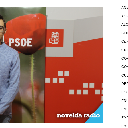
ADM
AG
ALC
BIB
Cicl
CI
CO
CO
CU
DE
EC
ED
EME
EM
EM