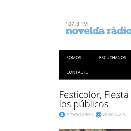
Menú principal
Saltar
SOMOS…
ESCÚCHANOS
al
contenido
CONTACTO
Festicolor, Fiest
los públicos
Marieta Castaño
29 junio, 2018