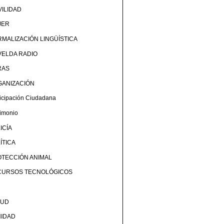
ILIDAD
JER
MALIZACIÓN LINGÜÍSTICA
ELDA RADIO
RAS
GANIZACIÓN
ticipación Ciudadana
rimonio
ICÍA
ÍTICA
TECCIÓN ANIMAL
CURSOS TECNOLÓGICOS
LUD
NIDAD