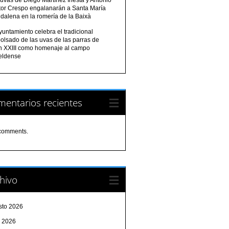
tor Crespo engalanarán a Santa María
dalena en la romería de la Baixà
yuntamiento celebra el tradicional
olsado de las uvas de las parras de
n XXIII como homenaje al campo
eldense
entarios recientes
comments.
hivo
sto 2026
o 2026