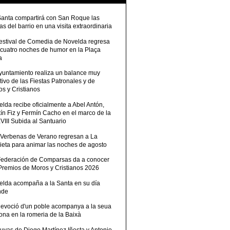
Santa compartirá con San Roque las
tas del barrio en una visita extraordinaria
Festival de Comedia de Novelda regresa
 cuatro noches de humor en la Plaça
a
Ayuntamiento realiza un balance muy
tivo de las Fiestas Patronales y de
s y Cristianos
lda recibe oficialmente a Abel Antón,
ín Fiz y Fermín Cacho en el marco de la
III Subida al Santuario
 Verbenas de Verano regresan a La
ieta para animar las noches de agosto
Federación de Comparsas da a conocer
 Premios de Moros y Cristianos 2026
elda acompaña a la Santa en su día
nde
devoció d'un poble acompanya a la seua
ona en la romeria de la Baixà
uvas de Diego Martínez Iñesta y Antonio