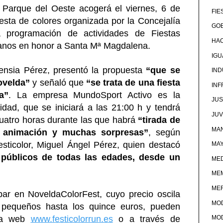
 Parque del Oeste acogerá el viernes, 6 de
FIE
iesta de colores organizada por la Concejalía
GOB
a programación de actividades de Fiestas
HA
ianos en honor a Santa Mª Magdalena.
IG
tensia Pérez, presentó la propuesta
“que se
IND
ovelda”
y señaló que
“se trata de una fiesta
IN
a”
. La empresa MundoSport Activo es la
JUS
vidad, que se iniciará a las 21:00 h y tendrá
JU
uatro horas durante las que habrá
“tirada de
MAN
es, animación y muchas sorpresas”
, según
sticolor, Miguel Ángel Pérez, quien destacó
MA
a públicos de todas las edades, desde un
MED
ME
ME
ipar en NoveldaColorFest, cuyo precio oscila
MO
 pequeños hasta los quince euros, pueden
ina web
www.festicolorrun.es
o a través de
MO