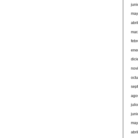
jun
may
abri
mar
feb
ene
dic
nov
oct
sep
ago
juli
jun
may
abri