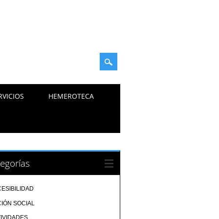
RVICIOS
HEMEROTECA
egorías
ESIBILIDAD
IÓN SOCIAL
IVIDADES