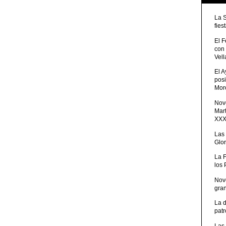
La 
fies
El 
con
Vell
El 
posi
Moro
Nove
Mart
XXXV
Las
Glor
La 
los
Nov
gra
La 
patr
Las 