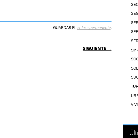
SE
SEG
SER
GUARDAR EL
enlace permanente
.
SER
SER
 ENTRADAS
SIGUIENTE →
Sin 
SO
SOL
SU
TU
UR
VIV
Últ