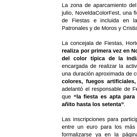
La zona de aparcamiento del
julio, NoveldaColorFest, una f
de Fiestas e incluida en l
Patronales y de Moros y Crist
La concejala de Fiestas, Hor
realiza por primera vez en N
del color típica de la Indi
encargada de realizar la acti
una duración aproximada de c
colores, fuegos artificial
adelantó el responsable de Fe
que
“la fiesta es apta par
añito hasta los setenta”
.
Las inscripciones para partic
entre un euro para los más
formalizarse ya en la pág