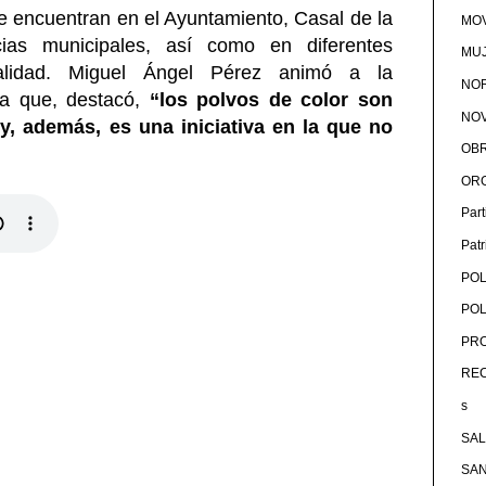
e encuentran en el Ayuntamiento, Casal de la
MOV
ias municipales, así como en diferentes
MU
calidad. Miguel Ángel Pérez animó a la
NOR
 la que, destacó,
“los polvos de color son
NOV
, además, es una iniciativa en la que no
OB
OR
Par
Pat
POL
POL
PRO
RE
s
SA
SA