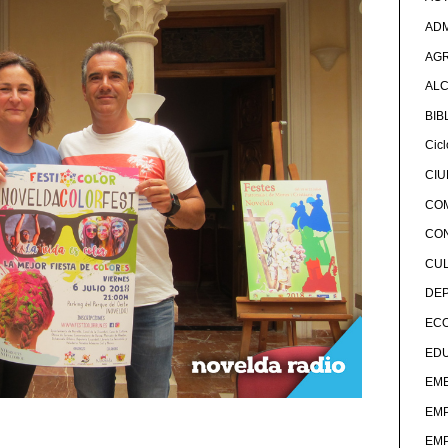
ADM
AG
ALC
BIB
Cicl
CI
CO
CO
CU
DE
EC
ED
EME
EM
EM