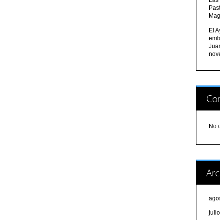
Pas
Mag
El A
emb
Jua
nov
Com
No 
Arc
ago
juli