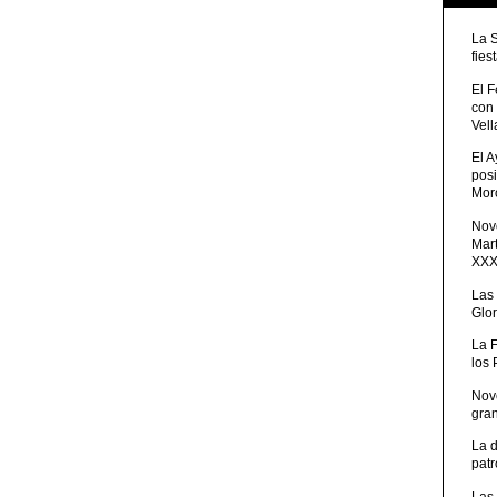
La 
fies
El 
con
Vell
El 
posi
Moro
Nove
Mart
XXXV
Las
Glor
La 
los
Nov
gra
La 
patr
Las 