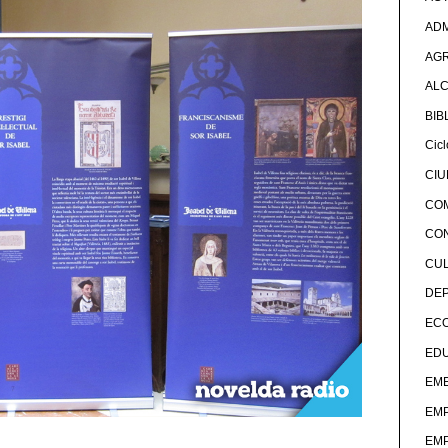
ADM
AG
ALC
BIB
Cicl
CI
CO
CO
CU
DE
EC
ED
EME
EM
EM