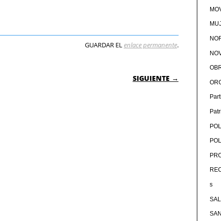
MOV
MU
NOR
GUARDAR EL
enlace permanente
.
NOV
OB
 ENTRADAS
SIGUIENTE →
OR
Par
Pat
POL
POL
PRO
RE
s
SA
SA