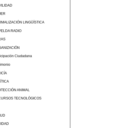
ILIDAD
JER
MALIZACIÓN LINGÜÍSTICA
ELDA RADIO
RAS
GANIZACIÓN
ticipación Ciudadana
rimonio
ICÍA
ÍTICA
TECCIÓN ANIMAL
CURSOS TECNOLÓGICOS
LUD
NIDAD