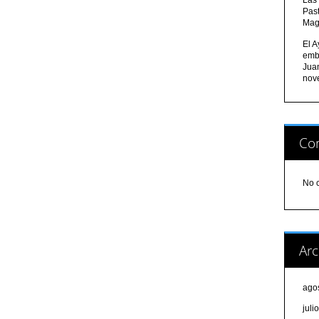
Pas
Mag
El A
emb
Jua
nov
Com
No 
Arc
ago
juli