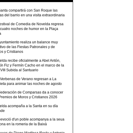
Santa compartirá con San Roque las
tas del barrio en una visita extraordinaria
Festival de Comedia de Novelda regresa
 cuatro noches de humor en la Plaça
a
Ayuntamiento realiza un balance muy
tivo de las Fiestas Patronales y de
s y Cristianos
lda recibe oficialmente a Abel Antón,
ín Fiz y Fermín Cacho en el marco de la
III Subida al Santuario
 Verbenas de Verano regresan a La
ieta para animar las noches de agosto
Federación de Comparsas da a conocer
 Premios de Moros y Cristianos 2026
elda acompaña a la Santa en su día
nde
devoció d'un poble acompanya a la seua
ona en la romeria de la Baixà
uvas de Diego Martínez Iñesta y Antonio