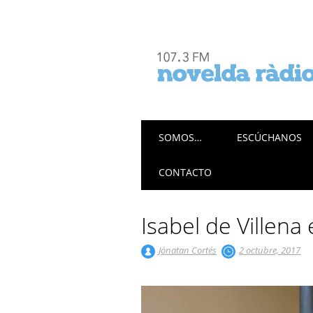
Menú principal
Saltar
SOMOS…
ESCÚCHANOS
al
contenido
CONTACTO
Isabel de Villena
Jónatan Cortés
2 octubre, 2017