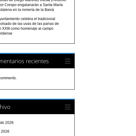
tor Crespo engalanarán a Santa María
dalena en la romería de la Baixà
yuntamiento celebra el tradicional
olsado de las uvas de las parras de
n XXIII como homenaje al campo
eldense
entarios recientes
comments.
hivo
sto 2026
o 2026