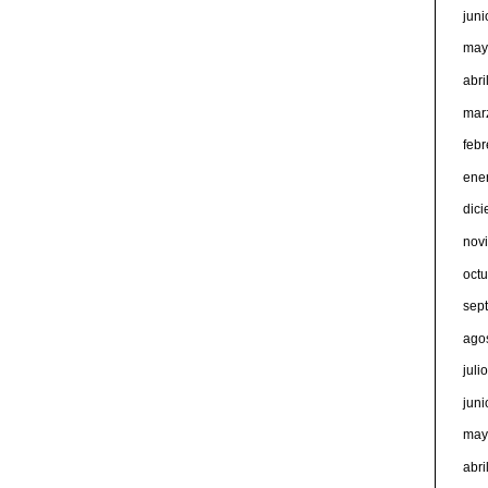
jun
may
abri
mar
feb
ene
dic
nov
oct
sep
ago
juli
jun
may
abri