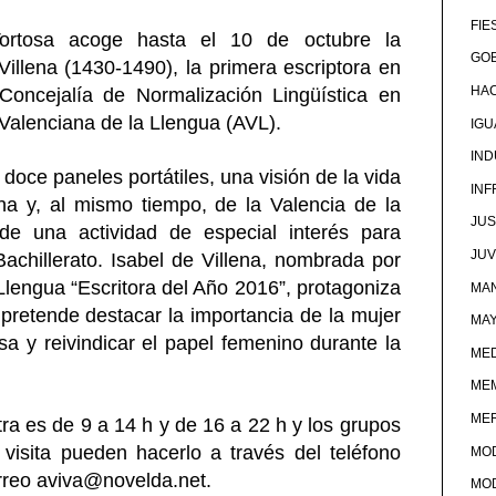
FIE
Tortosa acoge hasta el 10 de octubre la
GOB
 Villena (1430-1490), la primera escriptora en
HA
 Concejalía de Normalización Lingüística en
Valenciana de la Llengua (AVL).
IG
IND
doce paneles portátiles, una visión de la vida
IN
na y, al mismo tiempo, de la Valencia de la
JUS
de una actividad de especial interés para
JU
achillerato. Isabel de Villena, nombrada por
Llengua “Escritora del Año 2016”, protagoniza
MAN
 pretende destacar la importancia de la mujer
MA
iosa y reivindicar el papel femenino durante la
MED
ME
ME
tra es de 9 a 14 h y de 16 a 22 h y los grupos
visita pueden hacerlo a través del teléfono
MO
orreo aviva@novelda.net.
MO