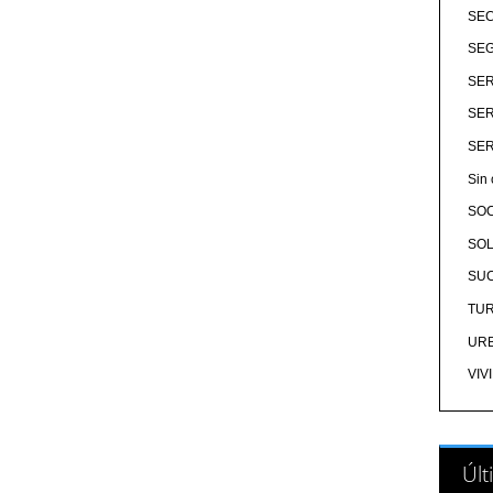
SE
SEG
SER
SER
SER
Sin 
SO
SOL
SU
TU
UR
VIV
Últ