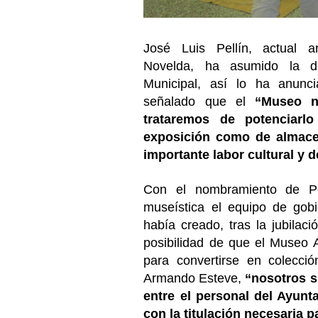
José Luis Pellín, actual ar
Novelda, ha asumido la di
Municipal, así lo ha anunc
señalado que el
“Museo n
trataremos de potenciarl
exposición como de almacen
importante labor cultural y 
Con el nombramiento de Pel
museística el equipo de gobi
había creado, tras la jubilac
posibilidad de que el Museo A
para convertirse en colecci
Armando Esteve,
“nosotros 
entre el personal del Ayun
con la titulación necesaria p