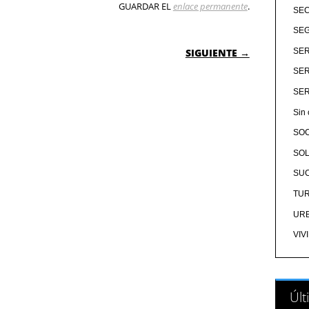
GUARDAR EL
enlace permanente
.
SE
SEG
 ENTRADAS
SIGUIENTE →
SER
SER
SER
Sin 
SO
SOL
SU
TU
UR
VIV
Últ