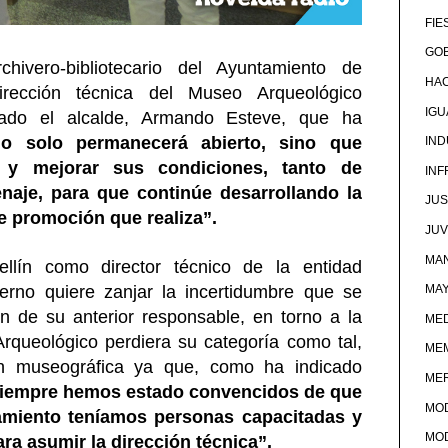
FIE
GOB
chivero-bibliotecario del Ayuntamiento de
HA
rección técnica del Museo Arqueológico
IG
iado el alcalde, Armando Esteve, que ha
o solo permanecerá abierto, sino que
IND
o y mejorar sus condiciones, tanto de
IN
aje, para que continúe desarrollando la
JUS
de promoción que realiza”.
JU
MAN
lín como director técnico de la entidad
erno quiere zanjar la incertidumbre que se
MA
ión de su anterior responsable, en torno a la
MED
rqueológico perdiera su categoría como tal,
ME
ón museográfica ya que, como ha indicado
ME
siempre hemos estado convencidos de que
MO
tamiento teníamos personas capacitadas y
MO
ara asumir la dirección técnica”.