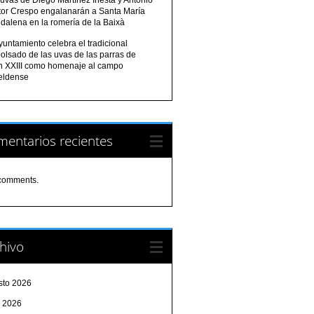
tor Crespo engalanarán a Santa María
dalena en la romería de la Baixà
yuntamiento celebra el tradicional
olsado de las uvas de las parras de
n XXIII como homenaje al campo
eldense
entarios recientes
comments.
hivo
sto 2026
o 2026