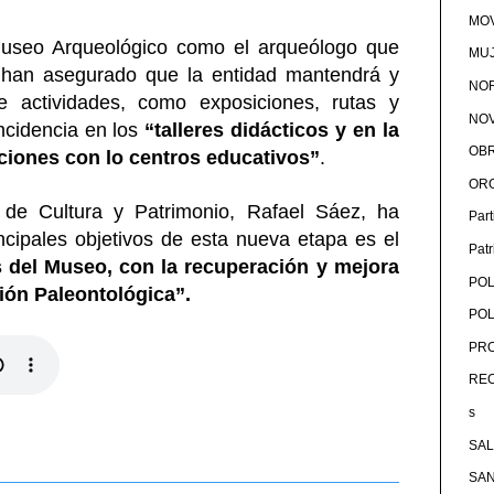
MOV
 Museo Arqueológico como el arqueólogo que
MU
, han asegurado que la entidad mantendrá y
NOR
 actividades, como exposiciones, rutas y
NOV
incidencia en los
“talleres didácticos y en la
OB
aciones con lo centros educativos”
.
OR
 de Cultura y Patrimonio, Rafael Sáez, ha
Par
cipales objetivos de esta nueva etapa es el
Pat
s del Museo, con la recuperación y mejora
POL
ción Paleontológica”.
POL
PRO
RE
s
SA
SA