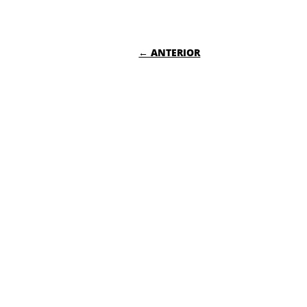
NAVEGACIÓN DE
← ANTERIOR