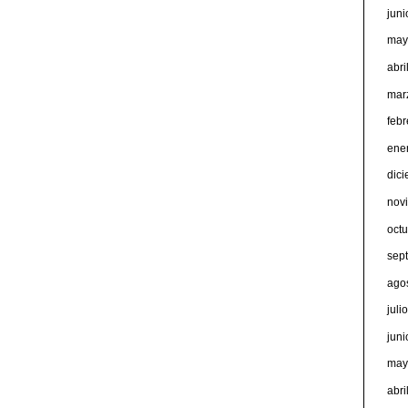
jun
may
abri
mar
feb
ene
dic
nov
oct
sep
ago
juli
jun
may
abri