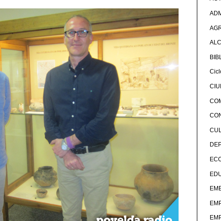
ADM
AG
ALC
BIB
Cicl
CI
CO
CO
CU
DE
EC
ED
EME
EM
EM