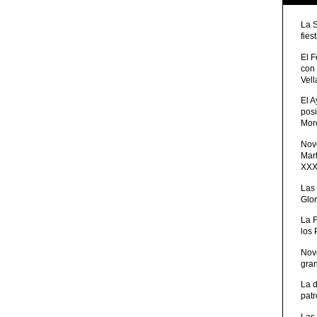
La 
fies
El 
con
Vell
El 
posi
Moro
Nove
Mart
XXXV
Las
Glor
La 
los
Nov
gra
La 
patr
Las 