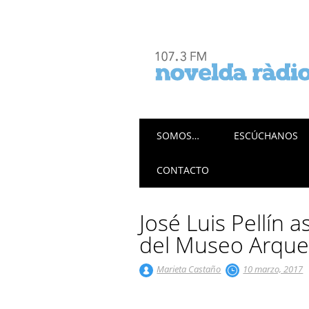
Menú principal
Saltar
SOMOS…
ESCÚCHANOS
al
contenido
CONTACTO
José Luis Pellín 
del Museo Arque
Marieta Castaño
10 marzo, 2017