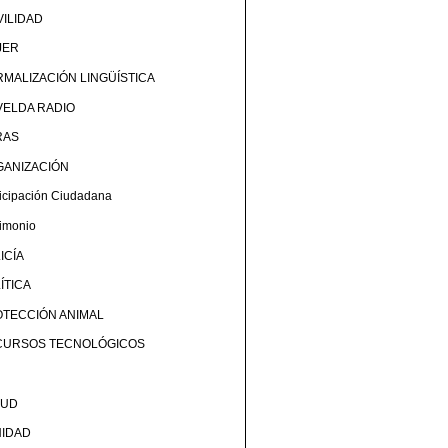
ILIDAD
JER
MALIZACIÓN LINGÜÍSTICA
ELDA RADIO
RAS
GANIZACIÓN
ticipación Ciudadana
rimonio
ICÍA
ÍTICA
TECCIÓN ANIMAL
CURSOS TECNOLÓGICOS
LUD
NIDAD