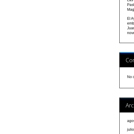
Pas
Mag
El A
emb
Jua
nov
Com
No 
Arc
ago
juli