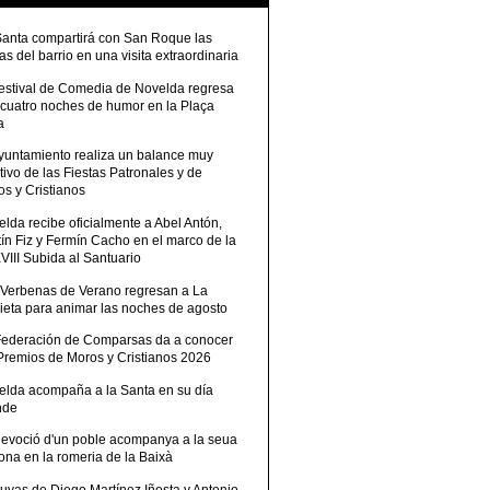
Santa compartirá con San Roque las
tas del barrio en una visita extraordinaria
Festival de Comedia de Novelda regresa
 cuatro noches de humor en la Plaça
a
Ayuntamiento realiza un balance muy
tivo de las Fiestas Patronales y de
s y Cristianos
lda recibe oficialmente a Abel Antón,
ín Fiz y Fermín Cacho en el marco de la
III Subida al Santuario
 Verbenas de Verano regresan a La
ieta para animar las noches de agosto
Federación de Comparsas da a conocer
 Premios de Moros y Cristianos 2026
elda acompaña a la Santa en su día
nde
devoció d'un poble acompanya a la seua
ona en la romeria de la Baixà
uvas de Diego Martínez Iñesta y Antonio