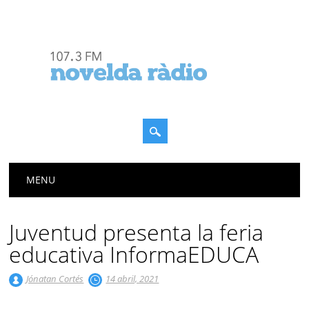
Menú principal
Saltar
MENU
al
contenido
Juventud presenta la feria
educativa InformaEDUCA
Jónatan Cortés
14 abril, 2021