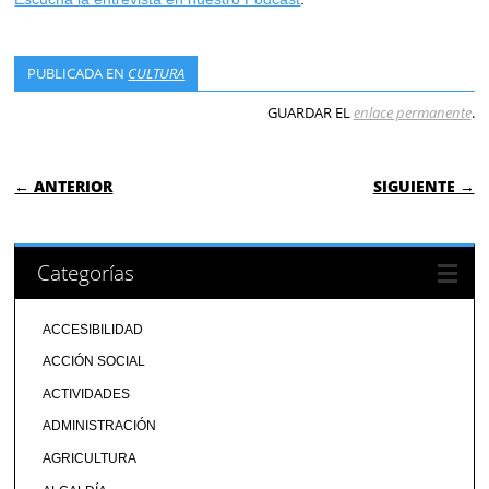
PUBLICADA EN
CULTURA
GUARDAR EL
enlace permanente
.
NAVEGACIÓN DE ENTRADAS
← ANTERIOR
SIGUIENTE →
Categorías
ACCESIBILIDAD
ACCIÓN SOCIAL
ACTIVIDADES
ADMINISTRACIÓN
AGRICULTURA