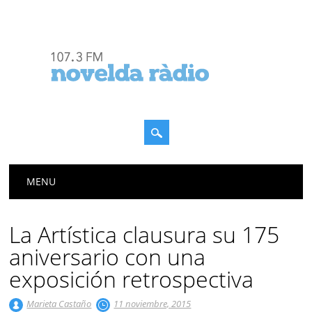
Menú principal
Saltar
MENU
al
contenido
La Artística clausura su 175
aniversario con una
exposición retrospectiva
Marieta Castaño
11 noviembre, 2015