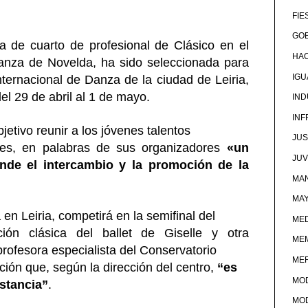
FIE
GOB
a de cuarto de profesional de Clásico en el
HA
anza de Novelda, ha sido seleccionada para
IG
Internacional de Danza de la ciudad de Leiria,
el 29 de abril al 1 de mayo.
IND
IN
jetivo reunir a los jóvenes talentos
JUS
s es, en palabras de sus organizadores
«un
JU
nde el intercambio y la promoción de la
MAN
MA
en Leiria, competirá en la semifinal del
MED
ión clásica del ballet de Giselle y otra
ME
rofesora especialista del Conservatorio
ME
ción que, según la dirección del centro,
“es
MO
nstancia”
.
MO