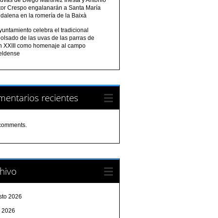
tor Crespo engalanarán a Santa María
dalena en la romería de la Baixà
yuntamiento celebra el tradicional
olsado de las uvas de las parras de
n XXIII como homenaje al campo
eldense
entarios recientes
comments.
hivo
sto 2026
o 2026