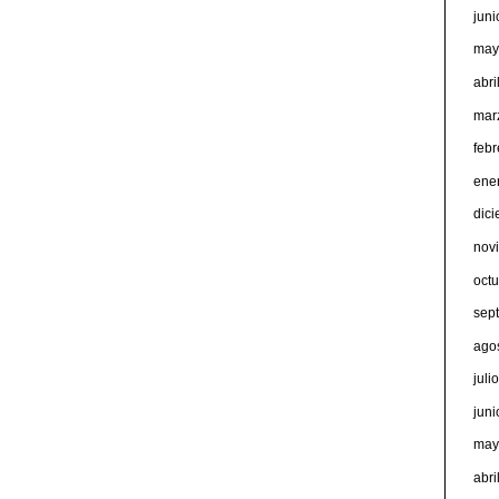
jun
may
abri
mar
feb
ene
dic
nov
oct
sep
ago
juli
jun
may
abri