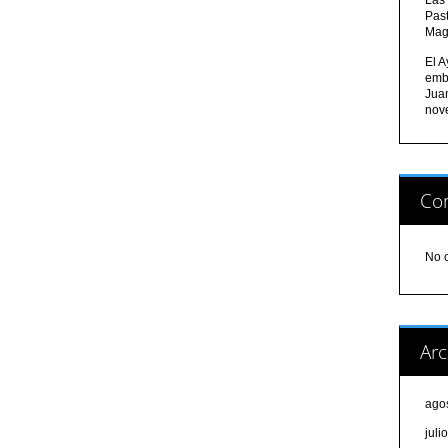
Pas
Mag
El A
emb
Jua
nov
Com
No 
Arc
ago
juli