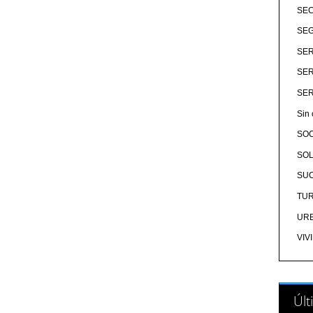
SE
SEG
SER
SER
SER
Sin 
SO
SOL
SU
TU
UR
VIV
Últ