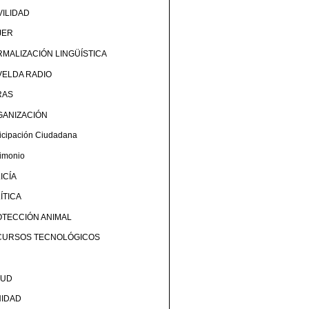
ILIDAD
JER
MALIZACIÓN LINGÜÍSTICA
ELDA RADIO
RAS
GANIZACIÓN
ticipación Ciudadana
rimonio
ICÍA
ÍTICA
TECCIÓN ANIMAL
CURSOS TECNOLÓGICOS
LUD
NIDAD