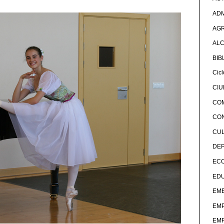
ADM
AG
ALC
BIB
Cicl
CI
CO
CO
CU
DE
EC
ED
EME
EM
EM