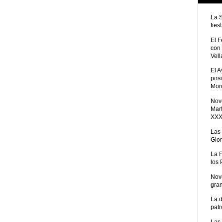
La 
fies
El 
con
Vell
El 
posi
Moro
Nove
Mart
XXXV
Las
Glor
La 
los
Nov
gra
La 
patr
Las 