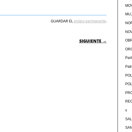
MOV
MU
GUARDAR EL
enlace permanente
.
NOR
NOV
 ENTRADAS
SIGUIENTE →
OB
OR
Par
Pat
POL
POL
PRO
RE
s
SA
SA