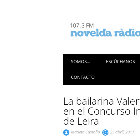
Menú principal
Saltar
SOMOS…
ESCÚCHANOS
al
contenido
CONTACTO
La bailarina Vale
en el Concurso I
de Leira
Marieta Castaño
25 abril, 2017