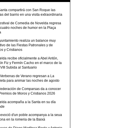
Santa compartirá con San Roque las
tas del barrio en una visita extraordinaria
Festival de Comedia de Novelda regresa
 cuatro noches de humor en la Plaça
a
Ayuntamiento realiza un balance muy
tivo de las Fiestas Patronales y de
s y Cristianos
lda recibe oficialmente a Abel Antón,
ín Fiz y Fermín Cacho en el marco de la
III Subida al Santuario
 Verbenas de Verano regresan a La
ieta para animar las noches de agosto
Federación de Comparsas da a conocer
 Premios de Moros y Cristianos 2026
elda acompaña a la Santa en su día
nde
devoció d'un poble acompanya a la seua
ona en la romeria de la Baixà
uvas de Diego Martínez Iñesta y Antonio