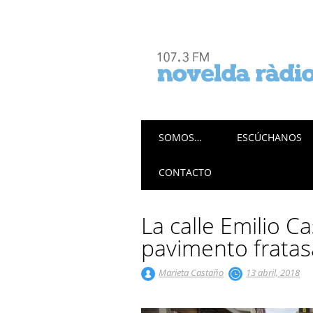
Menú principal
Saltar
SOMOS…
ESCÚCHANOS
al
contenido
CONTACTO
La calle Emilio C
pavimento frata
Marieta Castaño
13 abril, 2018