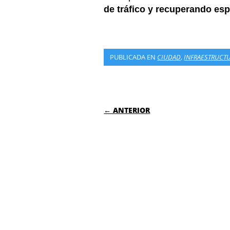
de tráfico y recuperando esp
PUBLICADA EN
CIUDAD
,
INFRAESTRUCT
NAVEGACIÓN DE
← ANTERIOR