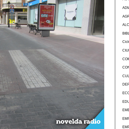
ADM
AG
ALC
BIB
Cicl
CI
CO
CO
CU
DE
EC
ED
EME
EM
EM