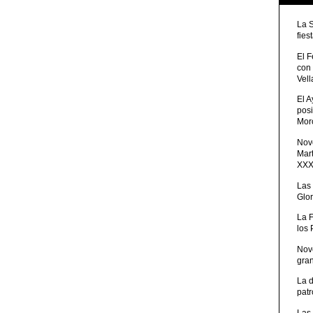
La 
fies
El 
con
Vell
El 
posi
Moro
Nove
Mart
XXXV
Las
Glor
La 
los
Nov
gra
La 
patr
Las 