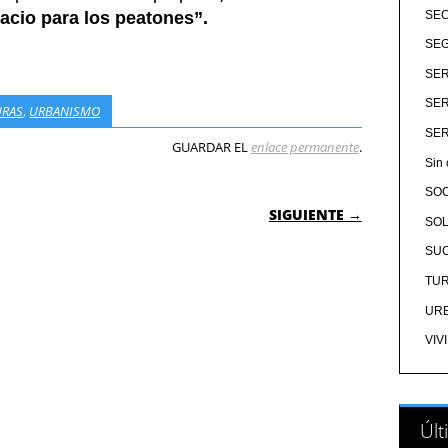
acio para los peatones”.
SE
SEG
SER
SER
URAS
,
URBANISMO
SER
GUARDAR EL
enlace permanente
.
Sin 
SO
 ENTRADAS
SIGUIENTE →
SOL
SU
TU
UR
VIV
Últ