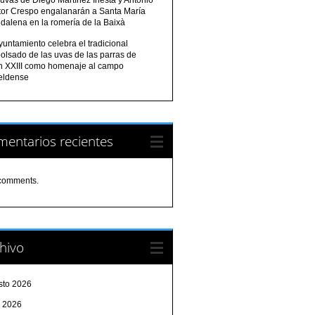
tor Crespo engalanarán a Santa María
dalena en la romería de la Baixà
yuntamiento celebra el tradicional
olsado de las uvas de las parras de
n XXIII como homenaje al campo
eldense
entarios recientes
comments.
hivo
sto 2026
o 2026