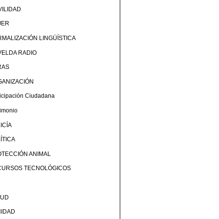
ILIDAD
JER
MALIZACIÓN LINGÜÍSTICA
ELDA RADIO
RAS
GANIZACIÓN
ticipación Ciudadana
rimonio
ICÍA
ÍTICA
TECCIÓN ANIMAL
CURSOS TECNOLÓGICOS
LUD
NIDAD