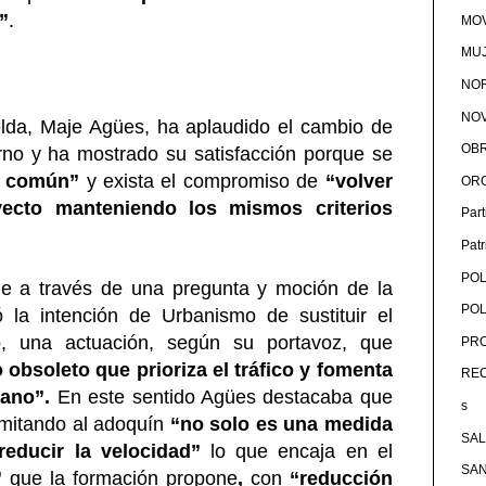
”
.
MOV
MU
NOR
NOV
lda, Maje Agües, ha aplaudido el cambio de
OB
rno y ha mostrado su satisfacción porque se
o común”
y exista el compromiso de
“volver
OR
oyecto manteniendo los mismos criterios
Par
Pat
POL
e a través de una pregunta y moción de la
POL
 la intención de Urbanismo de sustituir el
o, una actuación, según su portavoz, que
PRO
obsoleto que prioriza el tráfico y fomenta
RE
bano”.
En este sentido Agües destacaba que
s
 imitando al adoquín
“no solo es una medida
SA
 reducir la velocidad”
lo que encaja en el
SA
”
que la formación propone
,
con
“reducción