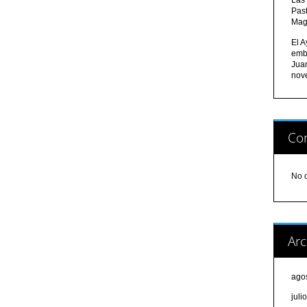
Pas
Mag
El A
emb
Jua
nov
Com
No 
Arc
ago
juli