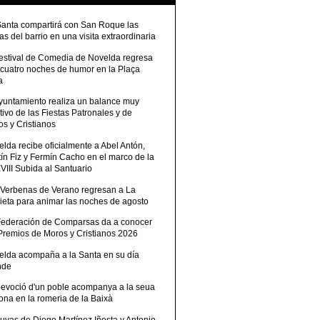
Santa compartirá con San Roque las
tas del barrio en una visita extraordinaria
Festival de Comedia de Novelda regresa
 cuatro noches de humor en la Plaça
a
Ayuntamiento realiza un balance muy
tivo de las Fiestas Patronales y de
s y Cristianos
lda recibe oficialmente a Abel Antón,
ín Fiz y Fermín Cacho en el marco de la
III Subida al Santuario
 Verbenas de Verano regresan a La
ieta para animar las noches de agosto
Federación de Comparsas da a conocer
 Premios de Moros y Cristianos 2026
elda acompaña a la Santa en su día
nde
devoció d'un poble acompanya a la seua
ona en la romeria de la Baixà
uvas de Diego Martínez Iñesta y Antonio