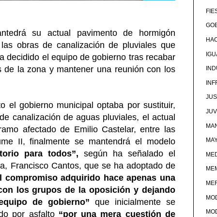
FIE
GOB
antedrá su actual pavimento de hormigón
HA
las obras de canalización de pluviales que
IG
 ha decidido el equipo de gobierno tras recabar
s de la zona y mantener una reunión con los
IND
IN
JUS
el gobierno municipal optaba por sustituir,
JU
de canalización de aguas pluviales, el actual
MAN
ramo afectado de Emilio Castelar, entre las
ume II, finalmente se mantendrá el modelo
MA
torio para todos”,
según ha señalado el
MED
a, Francisco Cantos, que se ha adoptado de
ME
el compromiso adquirido hace apenas una
ME
con los grupos de la oposición y dejando
MO
l equipo de gobierno”
que inicialmente se
MO
ado por asfalto
“por una mera cuestión de