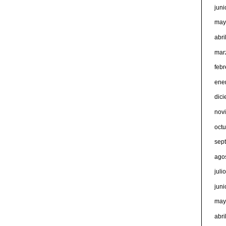
jun
may
abri
mar
feb
ene
dic
nov
oct
sep
ago
juli
jun
may
abri