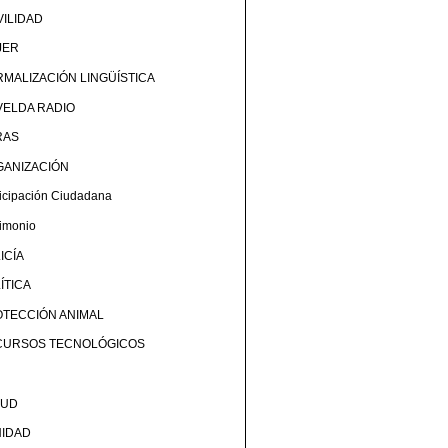
ILIDAD
JER
MALIZACIÓN LINGÜÍSTICA
ELDA RADIO
RAS
GANIZACIÓN
ticipación Ciudadana
rimonio
ICÍA
ÍTICA
TECCIÓN ANIMAL
CURSOS TECNOLÓGICOS
LUD
NIDAD