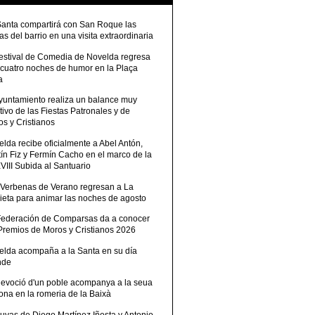
Santa compartirá con San Roque las
tas del barrio en una visita extraordinaria
Festival de Comedia de Novelda regresa
 cuatro noches de humor en la Plaça
a
Ayuntamiento realiza un balance muy
tivo de las Fiestas Patronales y de
s y Cristianos
lda recibe oficialmente a Abel Antón,
ín Fiz y Fermín Cacho en el marco de la
III Subida al Santuario
 Verbenas de Verano regresan a La
ieta para animar las noches de agosto
Federación de Comparsas da a conocer
 Premios de Moros y Cristianos 2026
elda acompaña a la Santa en su día
nde
devoció d'un poble acompanya a la seua
ona en la romeria de la Baixà
uvas de Diego Martínez Iñesta y Antonio