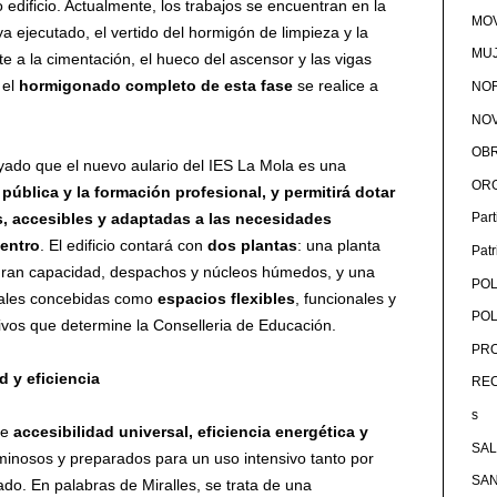
o edificio. Actualmente, los trabajos se encuentran en la
MOV
ya ejecutado, el vertido del hormigón de limpieza y la
MU
te a la cimentación, el hueco del ascensor y las vigas
 el
hormigonado completo de esta fase
se realice a
NOR
NOV
OB
ado que el nuevo aulario del IES La Mola es una
OR
pública y la formación profesional
, y permitirá dotar
s,
accesibles
y adaptadas a las necesidades
Par
centro
. El edificio contará con
dos plantas
: una planta
Pat
 gran capacidad, despachos y núcleos húmedos, y una
POL
onales concebidas como
espacios flexibles
, funcionales y
POL
ativos que determine la Conselleria de Educación.
PRO
d y eficiencia
RE
s
 de
accesibilidad universal, eficiencia energética y
SA
uminosos y preparados para un uso intensivo tanto por
SA
do. En palabras de Miralles, se trata de una