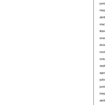
jun
may
abri
mar
feb
ene
dic
nov
oct
sep
ago
juli
jun
may
abri