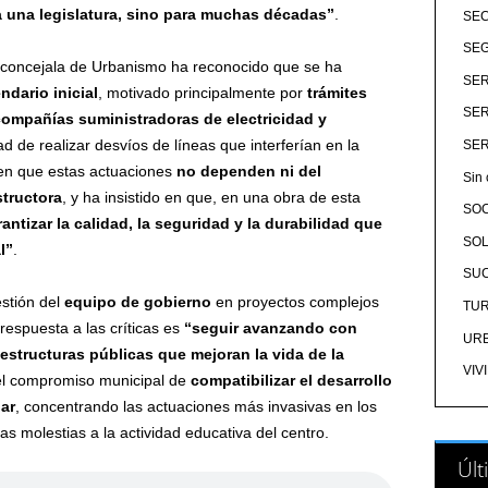
a una legislatura, sino para muchas décadas
”
.
SE
SEG
a concejala de Urbanismo ha reconocido que se ha
SER
ndario inicial
, motivado principalmente por
trámites
SER
compañías suministradoras de electricidad y
ad de realizar desvíos de líneas que interferían en la
SER
do en que estas actuaciones
no dependen ni del
Sin 
tructora
, y ha insistido en que, en una obra de esta
SO
ntizar la calidad, la seguridad y la durabilidad que
SOL
l
”
.
SU
estión del
equipo de gobierno
en proyectos complejos
TU
respuesta a las críticas es
“
seguir avanzando con
UR
estructuras públicas que mejoran la vida de la
VIV
 el compromiso municipal de
compatibilizar el desarrollo
lar
, concentrando las actuaciones más invasivas en los
as molestias a la actividad educativa del centro.
Últ