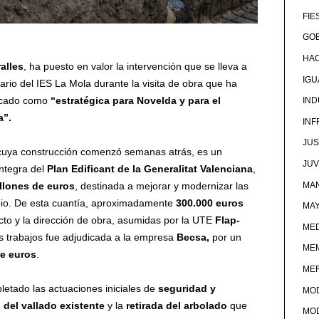
FIE
GOB
HA
ralles
, ha puesto en valor la intervención que se lleva a
IG
ario del IES La Mola durante la visita de obra que ha
ficado como
“estratégica para Novelda y para el
IND
a”.
IN
JUS
a, cuya construcción comenzó semanas atrás, es un
JU
íntegra del
Plan Edificant de la Generalitat Valenciana
,
illones de euros
, destinada a mejorar y modernizar las
MAN
ipio. De esta cuantía, aproximadamente
300.000 euros
MA
cto y la dirección de obra, asumidas por la UTE
Flap-
MED
os trabajos fue adjudicada a la empresa
Becsa,
por un
ME
e euros
.
ME
etado las actuaciones iniciales de
seguridad y
MO
 del vallado existente
y la
retirada del arbolado
que
MO