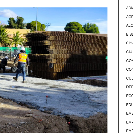
ADM
AG
ALC
BIB
Cicl
CI
CO
CO
CU
DE
EC
ED
EME
EM
EM