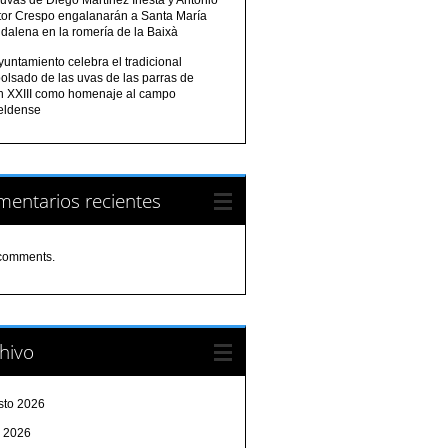
tor Crespo engalanarán a Santa María
dalena en la romería de la Baixà
yuntamiento celebra el tradicional
olsado de las uvas de las parras de
n XXIII como homenaje al campo
eldense
entarios recientes
comments.
hivo
sto 2026
o 2026