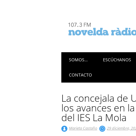
Menú principal
Saltar
SOMOS…
ESCÚCHANOS
al
contenido
CONTACTO
La concejala de
los avances en la
del IES La Mola
Marieta Castaño
29 diciembre, 20