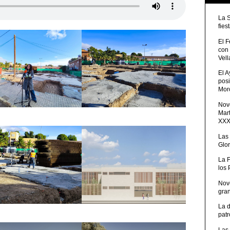
La 
fies
El 
con
Vell
El 
posi
Moro
Nove
Mart
XXXV
Las
Glor
La 
los
Nov
gra
La 
patr
Las 