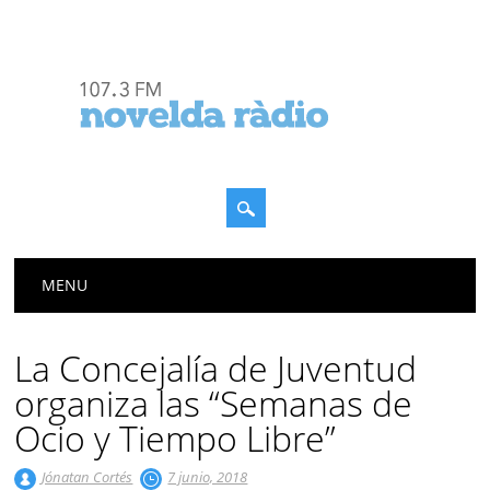
Menú principal
Saltar
MENU
al
contenido
La Concejalía de Juventud
organiza las “Semanas de
Ocio y Tiempo Libre”
Jónatan Cortés
7 junio, 2018