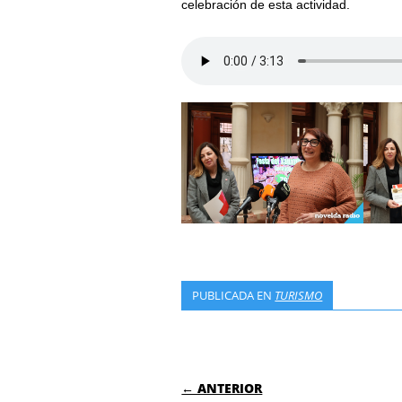
celebración de esta actividad.
PUBLICADA EN
TURISMO
NAVEGACIÓN DE
← ANTERIOR