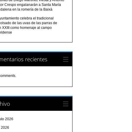
tor Crespo engalanarán a Santa María
dalena en la romería de la Baixà
yuntamiento celebra el tradicional
olsado de las uvas de las parras de
n XXIII como homenaje al campo
eldense
entarios recientes
comments.
hivo
sto 2026
o 2026