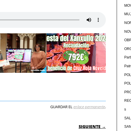
MOV
MU
NOR
NOV
OB
OR
Par
Pat
POL
POL
PRO
RE
GUARDAR EL
enlace permanente
.
s
SA
 ENTRADAS
SIGUIENTE →
SA