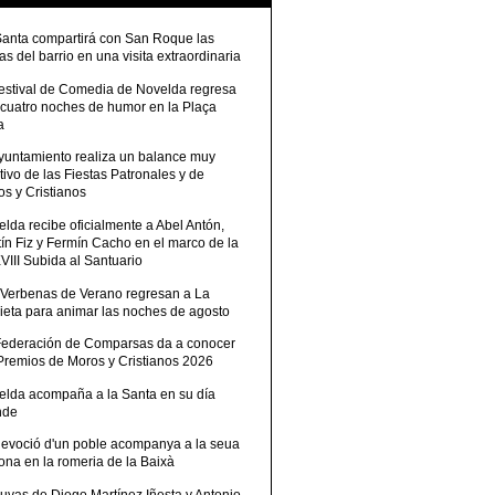
Santa compartirá con San Roque las
tas del barrio en una visita extraordinaria
Festival de Comedia de Novelda regresa
 cuatro noches de humor en la Plaça
a
Ayuntamiento realiza un balance muy
tivo de las Fiestas Patronales y de
s y Cristianos
lda recibe oficialmente a Abel Antón,
ín Fiz y Fermín Cacho en el marco de la
III Subida al Santuario
 Verbenas de Verano regresan a La
ieta para animar las noches de agosto
Federación de Comparsas da a conocer
 Premios de Moros y Cristianos 2026
elda acompaña a la Santa en su día
nde
devoció d'un poble acompanya a la seua
ona en la romeria de la Baixà
uvas de Diego Martínez Iñesta y Antonio