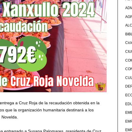
ADM
AG
ALC
BIB
Cicl
CI
CO
CO
CU
DE
EC
ntrega a Cruz Roja de la recaudación obtenida en la
ED
ros que la organización humanitaria destinará a los
EME
 Novelda.
EM
EM
ha entregado a Susana Palomares, presidenta de Cruz