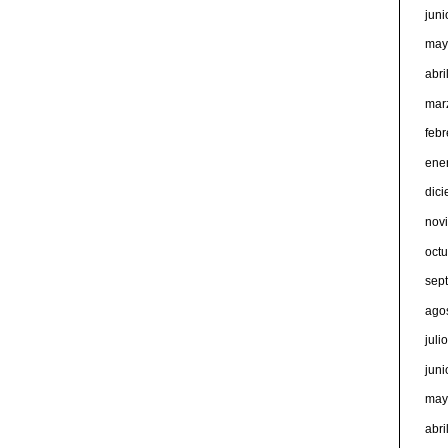
jun
may
abri
mar
feb
ene
dic
nov
oct
sep
ago
juli
jun
may
abri