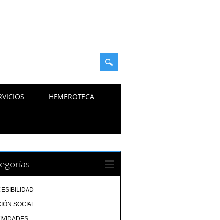
RVICIOS
HEMEROTECA
egorías
ESIBILIDAD
IÓN SOCIAL
IVIDADES