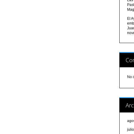
Pas
Mag
El A
emb
Jua
nov
Com
No 
Arc
ago
juli