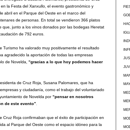
en la Festa del Xanxullo, el evento gastronómico y
FIE
de abril en el Parque del Oeste en el marco del
GOB
ntenares de personas. En total se vendieron 366 platos
HA
se que, junto a los vinos donados por las bodegas Heretat
IG
recaudación de 792 euros.
IND
de Turismo ha valorado muy positivamente el resultado
IN
 ha agradecido la aportación de todas las empresas
JUS
eblo de Novelda,
“
gracias a lo que hoy podemos hacer
JU
MAN
presidenta de Cruz Roja, Susana Palomares, que ha
MA
e empresas y ciudadanía, como el trabajo del voluntariado
MED
l Ayuntamiento de Novelda por
“pensar en nosotros
ME
ón de este evento”
.
ME
 Cruz Roja confirmaban que el éxito de participación en
MO
lida al Parque del Oeste como el espacio idóneo para la
MO