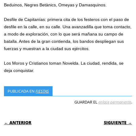
Beduinos, Negres Betànics, Omeyas y Damasquinos.
Desfile de Capitanías: primera cita de los festeros con el paso de
desfile en la calle, en su calle. Una avanzadilla que toma contacto,
a modo de exploración, con lo que será mañana su campo de
batalla. Antes de la gran contienda, los bandos despliegan sus
fuerzas y muestran a la ciudad sus ejércitos.
Los Moros y Cristianos toman Novelda. La ciudad, rendida, se
deja conquistar.
PUBLICADA EN
FIESTAS
GUARDAR EL
enlace permanente
.
NAVEGACIÓN DE ENTRADAS
← ANTERIOR
SIGUIENTE →