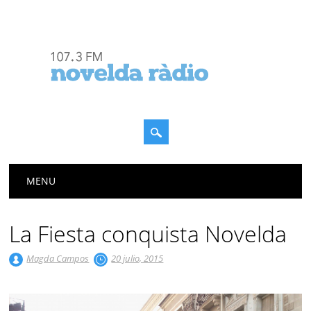
Menú principal
Saltar
MENU
al
contenido
La Fiesta conquista Novelda
Magda Campos
20 julio, 2015