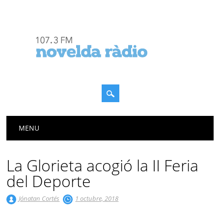
Menú principal
Saltar
MENU
al
contenido
La Glorieta acogió la II Feria
del Deporte
Jónatan Cortés
1 octubre, 2018