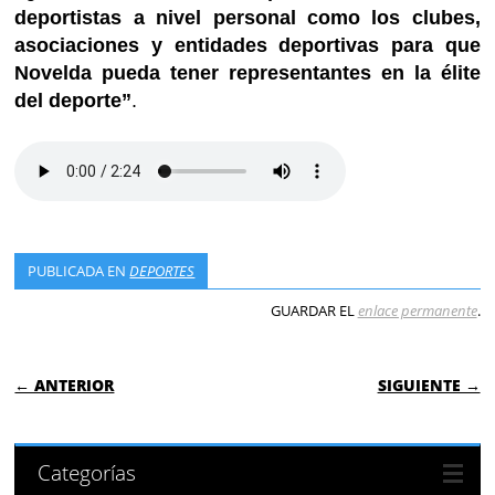
deportistas a nivel personal como los clubes,
asociaciones y entidades deportivas para que
Novelda pueda tener representantes en la élite
del deporte”
.
PUBLICADA EN
DEPORTES
GUARDAR EL
enlace permanente
.
NAVEGACIÓN DE ENTRADAS
← ANTERIOR
SIGUIENTE →
Categorías