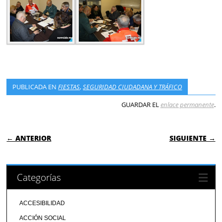
PUBLICADA EN
FIESTAS
,
SEGURIDAD CIUDADANA Y TRÁFICO
GUARDAR EL
enlace permanente
.
NAVEGACIÓN DE ENTRADAS
← ANTERIOR
SIGUIENTE →
Categorías
ACCESIBILIDAD
ACCIÓN SOCIAL