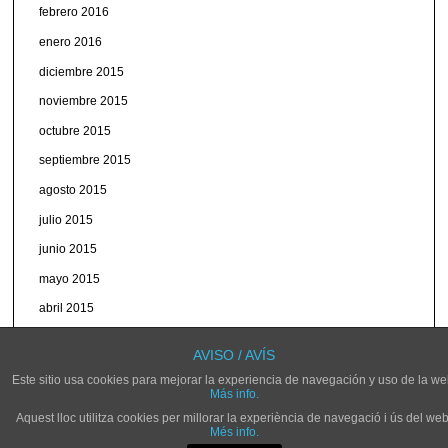
febrero 2016
enero 2016
diciembre 2015
noviembre 2015
octubre 2015
septiembre 2015
agosto 2015
julio 2015
junio 2015
mayo 2015
abril 2015
marzo 2015
AVISO / AVÍS
Este sitio usa cookies para mejorar la experiencia de navegación y uso de la we
Más info.
Aquest lloc utilitza cookies per millorar la experiència de navegació i ús del web
Més info.
© NOVELDARADIO.ES