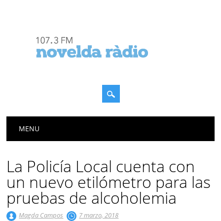
Menú principal
Saltar
MENU
al
contenido
La Policía Local cuenta con
un nuevo etilómetro para las
pruebas de alcoholemia
Magda Campos
7 marzo, 2018