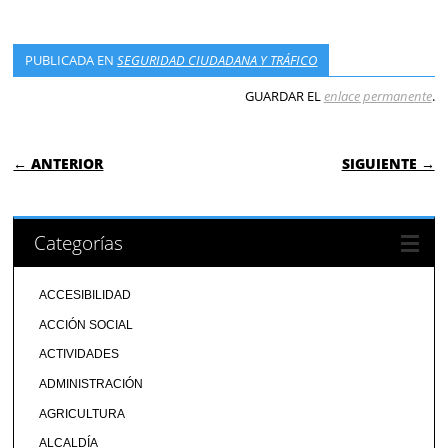
PUBLICADA EN
SEGURIDAD CIUDADANA Y TRÁFICO
GUARDAR EL
enlace permanente
.
NAVEGACIÓN DE ENTRADAS
← ANTERIOR
SIGUIENTE →
Categorías
ACCESIBILIDAD
ACCIÓN SOCIAL
ACTIVIDADES
ADMINISTRACIÓN
AGRICULTURA
ALCALDÍA