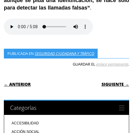
aunque se pida una identificación, se hace solo
para detectar las llamadas falsas”
.
PUBLICADA EN
SEGURIDAD CIUDADANA Y TRÁFICO
GUARDAR EL
enlace permanente
.
NAVEGACIÓN DE ENTRADAS
← ANTERIOR
SIGUIENTE →
Categorías
ACCESIBILIDAD
ACCIÓN SOCIAL