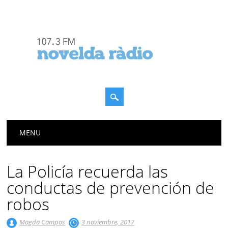
Menú principal
Saltar
MENU
al
contenido
La Policía recuerda las
conductas de prevención de
robos
Magda Campos
3 noviembre, 2017