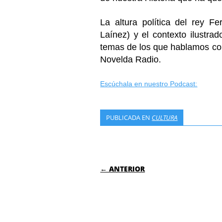
La altura política del rey F
Laínez) y el contexto ilustra
temas de los que hablamos con
Novelda Radio.
Escúchala en nuestro Podcast:
PUBLICADA EN
CULTURA
NAVEGACIÓN DE
← ANTERIOR