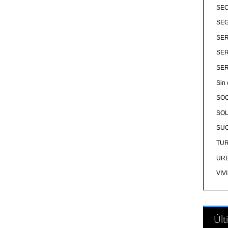
SE
SEG
SER
SER
SER
Sin 
SO
SOL
SU
TU
UR
VIV
Últ