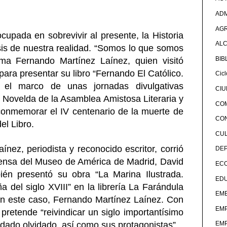
ADM
AG
pada en sobrevivir al presente, la Historia
ALC
isis de nuestra realidad. “Somos lo que somos
BIB
rma Fernando Martínez Laínez, quien visitó
para presentar su libro “Fernando El Católico.
Cicl
 el marco de unas jornadas divulgativas
CI
e Novelda de la Asamblea Amistosa Literaria y
CO
 conmemorar el IV centenario de la muerte de
CO
el Libro.
CU
ínez, periodista y reconocido escritor, corrió
DE
rensa del Museo de América de Madrid, David
EC
én presentó su obra “La Marina Ilustrada.
ED
 del siglo XVIII” en la librería La Farándula
EME
n este caso, Fernando Martínez Laínez. Con
EM
pretende “reivindicar un siglo importantísimo
edado olvidado, así como sus protagonistas”.
EM