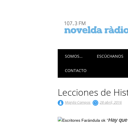
Menú principal
Saltar
SOMOS…
ESCÚCHANOS
al
contenido
CONTACTO
Lecciones de His
Magda Campos
28 abril, 2016
Hay que 
“