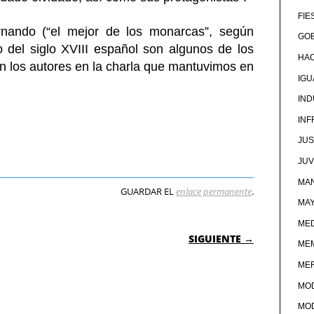
FIE
ernando (“el mejor de los monarcas”, según
GOB
do del siglo XVIII español son algunos de los
HA
 los autores en la charla que mantuvimos en
IG
IND
IN
JUS
JU
MAN
GUARDAR EL
enlace permanente
.
MA
MED
 ENTRADAS
SIGUIENTE →
ME
ME
MO
MO