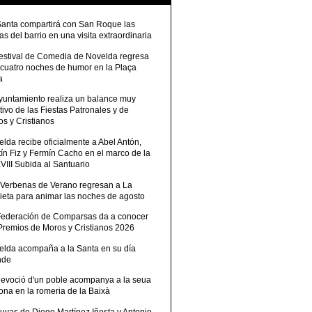
Santa compartirá con San Roque las
tas del barrio en una visita extraordinaria
Festival de Comedia de Novelda regresa
 cuatro noches de humor en la Plaça
a
Ayuntamiento realiza un balance muy
tivo de las Fiestas Patronales y de
s y Cristianos
lda recibe oficialmente a Abel Antón,
ín Fiz y Fermín Cacho en el marco de la
III Subida al Santuario
 Verbenas de Verano regresan a La
ieta para animar las noches de agosto
Federación de Comparsas da a conocer
 Premios de Moros y Cristianos 2026
elda acompaña a la Santa en su día
nde
devoció d'un poble acompanya a la seua
ona en la romeria de la Baixà
uvas de Diego Martínez Iñesta y Antonio