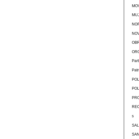
MOV
MU
NOR
NOV
OB
OR
Par
Pat
POL
POL
PRO
RE
s
SA
SA