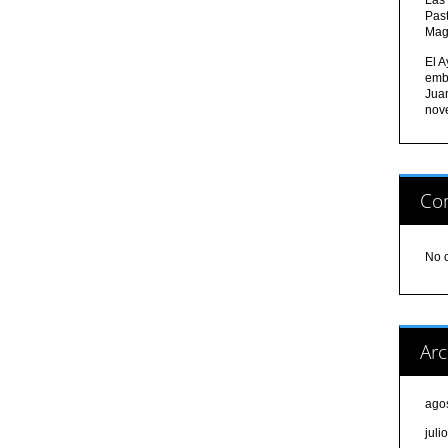
Pas
Mag
El A
emb
Jua
nov
Com
No 
Arc
ago
juli