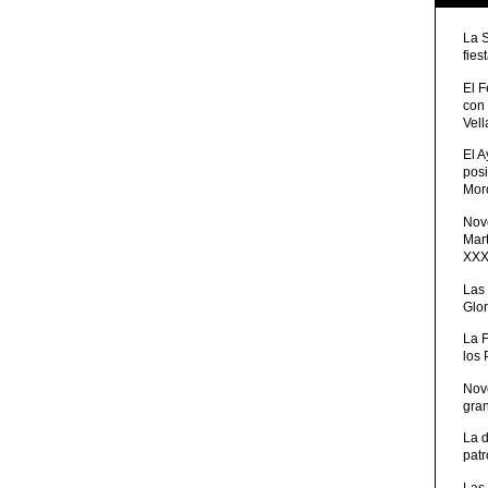
La 
fies
El 
con
Vell
El 
posi
Moro
Nove
Mart
XXXV
Las
Glor
La 
los
Nov
gra
La 
patr
Las 