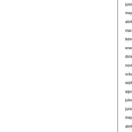
jun
may
abri
mar
feb
ene
dic
nov
oct
sep
ago
juli
jun
may
abri