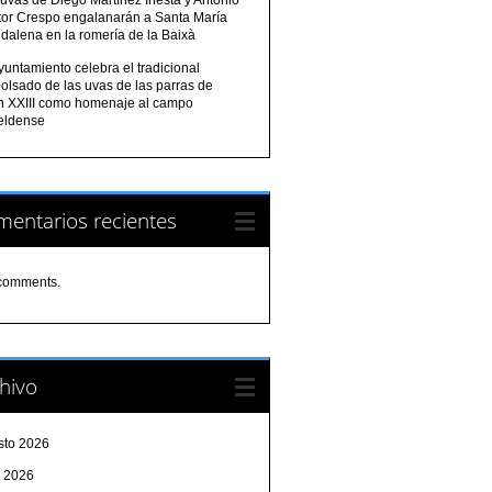
tor Crespo engalanarán a Santa María
dalena en la romería de la Baixà
yuntamiento celebra el tradicional
olsado de las uvas de las parras de
n XXIII como homenaje al campo
eldense
entarios recientes
comments.
hivo
sto 2026
o 2026