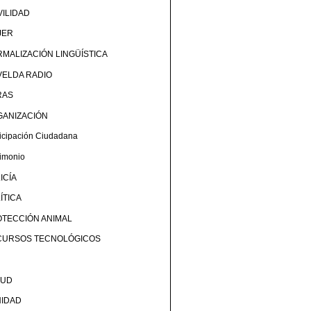
ILIDAD
JER
MALIZACIÓN LINGÜÍSTICA
ELDA RADIO
RAS
GANIZACIÓN
ticipación Ciudadana
rimonio
ICÍA
ÍTICA
TECCIÓN ANIMAL
CURSOS TECNOLÓGICOS
LUD
NIDAD